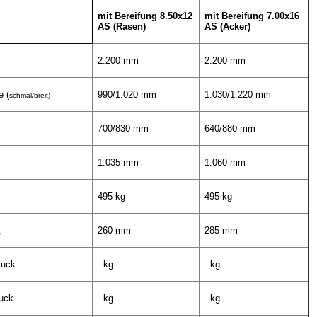
mit Bereifung 8.50x12
mit Bereifung 7.00x16
AS (Rasen)
AS (Acker)
2.200 mm
2.200 mm
e (
990/1.020 mm
1.030/1.220 mm
schmal/breit)
700/830 mm
640/880 mm
1.035 mm
1.060 mm
495 kg
495 kg
t
260 mm
285 mm
ruck
- kg
- kg
ruck
- kg
- kg