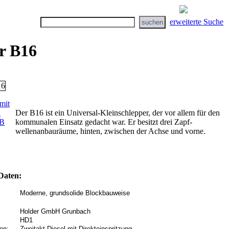
erweiterte Suche
r B16
mit
n
Der B16 ist ein Universal-Kleinschlepper, der vor allem für den
 B
kommunalen Einsatz gedacht war. Er besitzt drei Zapf-
wellenanbauräume, hinten, zwischen der Achse und vorne.
Daten:
Moderne, grundsolide Blockbauweise
Holder GmbH Grunbach
HD1
en:
Zweitakt-Diesel mit Direkteinspritzung