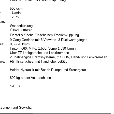
1
500 ccm
:
- U/min
12 PS
rauch:
-
Wasserkühlung
Ölbad Luftfilter
Fichtel & Sachs Einscheiben-Trockenkupplung
9-Gang Getriebe mit 6 Vorwärts- 3 Rückwärtsgängen
it:
0,5 - 20 km/h
Hinten: 660, Mitte: 1.530, Vorne 1.530 U/min
Über ZF-Lenkgetriebe und Lenkbremsen
2 unabhängige Bremssysteme, mit Fuß-, Hand- und Lenkbremsen
rre:
Für Hinterachse, mit Handhebel betätigt.
Holder-Hydraulik mit Bosch-Pumpe und Steuergerät.
800 kg an der Ackerschiene.
SAE 80
sungen und Gewicht: