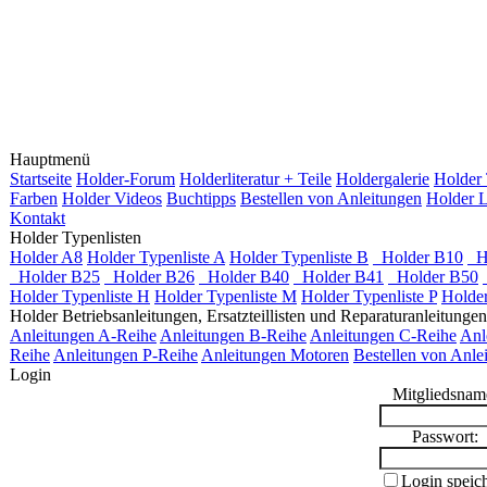
Hauptmenü
Startseite
Holder-Forum
Holderliteratur + Teile
Holdergalerie
Holder 
Farben
Holder Videos
Buchtipps
Bestellen von Anleitungen
Holder L
Kontakt
Holder Typenlisten
Holder A8
Holder Typenliste A
Holder Typenliste B
Holder B10
Ho
Holder B25
Holder B26
Holder B40
Holder B41
Holder B50
Holder Typenliste H
Holder Typenliste M
Holder Typenliste P
Holder
Holder Betriebsanleitungen, Ersatzteillisten und Reparaturanleitungen
Anleitungen A-Reihe
Anleitungen B-Reihe
Anleitungen C-Reihe
Anl
Reihe
Anleitungen P-Reihe
Anleitungen Motoren
Bestellen von Anle
Login
Mitgliedsnam
Passwort:
Login speic