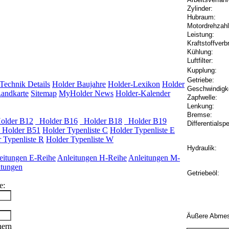
Zylinder:
Hubraum:
Motordrehzahl
Leistung:
Kraftstoffverb
Kühlung:
Luftfilter:
Kupplung:
Getriebe:
Technik Details
Holder Baujahre
Holder-Lexikon
Holder
Geschwindigke
andkarte
Sitemap
MyHolder News
Holder-Kalender
Zapfwelle:
Lenkung:
Bremse:
lder B12
Holder B16
Holder B18
Holder B19
Differentialspe
Holder B51
Holder Typenliste C
Holder Typenliste E
 Typenliste R
Holder Typenliste W
Hydraulik:
eitungen E-Reihe
Anleitungen H-Reihe
Anleitungen M-
itungen
Getriebeöl:
e:
Äußere Abmes
hern