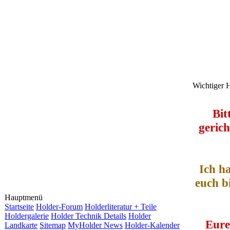
Wichtiger 
Bit
gerich
Ich h
euch b
Hauptmenü
Startseite
Holder-Forum
Holderliteratur + Teile
Holdergalerie
Holder Technik Details
Holder
Eure
Landkarte
Sitemap
MyHolder News
Holder-Kalender