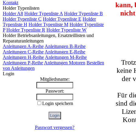
Kontakt
kann, 
Holder Typenlisten
nicht
Holder A8
Holder Typenliste A
Holder Typenliste B
Holder Typenliste C
Holder Typenliste E
Holder
Typenliste H
Holder Typenliste M
Holder Typenliste
P
Holder Typenliste R
Holder Typenliste W
Holder Betriebsanleitungen, Ersatzteillisten und
Reparaturanleitungen
Anleitungen A-Reihe
Anleitungen B-Reihe
Anleitungen C-Reihe
Anleitungen E-Reihe
Anleitungen H-Reihe
Anleitungen M-Reihe
Trotz
Anleitungen P-Reihe
Anleitungen Motoren
Bestellen
von Anleitungen
keine 
Login
der v
Mitgliedsname:
Passwort:
Für di
sind di
Login speichern
Lizen
Kont
Passwort vergessen?