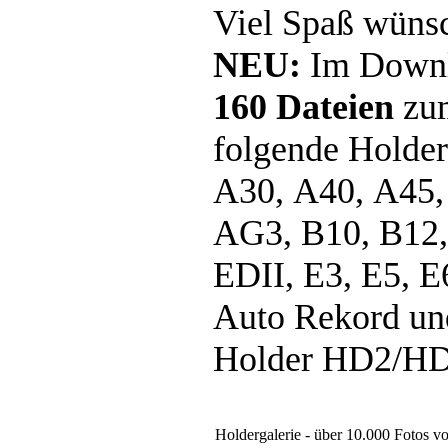
Viel Spaß wüns
NEU:
Im Downlo
160 Dateien
zum
folgende Holde
A30, A40, A45,
AG3, B10, B12,
EDII, E3, E5, E
Auto Rekord und
Holder HD2/H
ED10, E14, H3, M3, M6, 
Holdergalerie - über 10.000 Fotos v