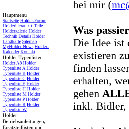
bei mir (
mc@
Hauptmenü
Startseite
Holder-Forum
Holderliteratur + Teile
Was passier
Holdergalerie
Holder
Technik Details
Holder
Die Idee ist
Landkarte
Sitemap
MyHolder News
Holder-
existieren zu
Kalender
Kontakt
Holder Typenlisten
Holder A8
Holder
finden lasse
Typenliste A
Holder
Typenliste B
Holder
erhalten, we
Typenliste C
Holder
Typenliste E
Holder
Typenliste H
Holder
gehen
ALL
Typenliste M
Holder
Typenliste P
Holder
inkl. Bidler
Typenliste R
Holder
Typenliste W
Holder
Betriebsanleitungen,
Ersatzteillisten und