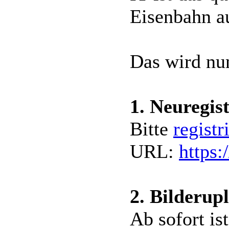
Eisenbahn au
Das wird nun
1. Neuregis
Bitte
registr
URL:
https:
2. Bilderup
Ab sofort is