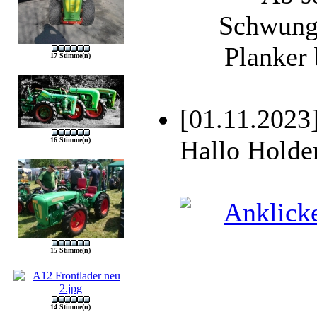
Schwungr
Planker 
17 Stimme(n)
[01.11.2023
Hallo Holde
16 Stimme(n)
15 Stimme(n)
14 Stimme(n)