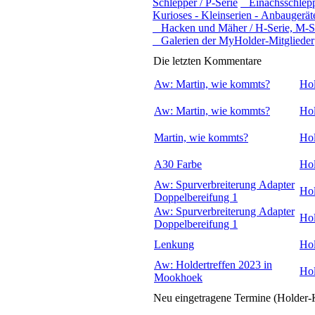
Schlepper / P-Serie
Einachsschleppe
Kurioses - Kleinserien - Anbaugerät
Hacken und Mäher / H-Serie, M-Se
Galerien der MyHolder-Mitglieder
Die letzten Kommentare
Aw: Martin, wie kommts?
Hol
Aw: Martin, wie kommts?
Hol
Martin, wie kommts?
Hol
A30 Farbe
Hol
Aw: Spurverbreiterung Adapter
Hol
Doppelbereifung 1
Aw: Spurverbreiterung Adapter
Hol
Doppelbereifung 1
Lenkung
Hol
Aw: Holdertreffen 2023 in
Hol
Mookhoek
Neu eingetragene Termine (Holder-