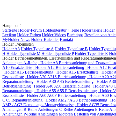
Hauptmenü
Startseite
Holder-Forum
Holderliteratur + Teile
Holdergalerie
Holder 
Lexikon
Holder Farben
Holder Videos
Buchtipps
Bestellen von Anle
MyHolder News
Holder-Kalender
Kontakt
Holder Typenlisten
Holder A8
Holder Typenliste A
Holder Typenliste B
Holder Typenlis
H
Holder Typenliste M
Holder Typenliste P
Holder Typenliste R
Hol
Holder Betriebsanleitungen, Ersatzteillisten und Reparaturanleitungen
Anleitungen A-Reihe
Holder A8 Betriebsanleitung und Ersatzteillist
A10 Ersatzteilliste
Holder A12 Betriebsanleitung
Holder A12 Ersatzt
Holder A15 Betriebsanleitung
Holder A15 Ersatzteilliste
Holder A1
Ersatzteilliste
Holder A20 A21S Betriebsanleitung
Holder A20 A21S 
Reparaturanleitung
Holder A30 A45 Betriebsanleitung
Holder A30 /
Betriebsanleitung
Holder A40 A50 Ersatzteilbildliste
Holder A40 C
Reparaturanleitung
Holder A55 A55 F Betriebsanleitung
Holder A55
Ersatzteilliste
Holder A60 A60F Betriebsanleitung
Holder A60 Ersatz
C 65 Reparaturanleitung
Holder AM2 / AG3 Betriebsanleitung
Hold
AM2 / AG3 Demontage- Montagehinweise
Holder AG35 Bertriebsa
Anleitungen B-Reihe
Anleitungen C-Reihe
Anleitungen E-Reihe
Anl
Anleitungen P-Reihe
Anleitungen Motoren
Bestellen von Anleitunge