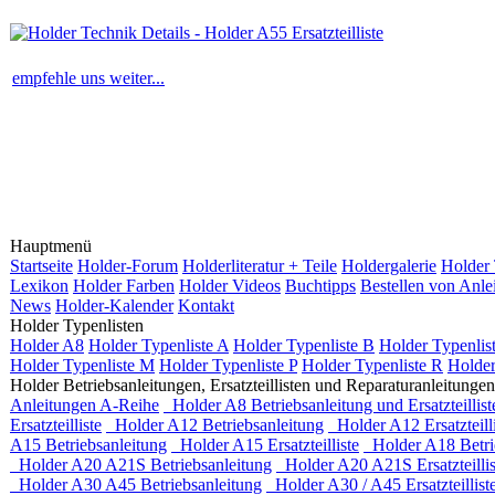
empfehle uns weiter...
Hauptmenü
Startseite
Holder-Forum
Holderliteratur + Teile
Holdergalerie
Holder 
Lexikon
Holder Farben
Holder Videos
Buchtipps
Bestellen von Anle
News
Holder-Kalender
Kontakt
Holder Typenlisten
Holder A8
Holder Typenliste A
Holder Typenliste B
Holder Typenlis
Holder Typenliste M
Holder Typenliste P
Holder Typenliste R
Holder
Holder Betriebsanleitungen, Ersatzteillisten und Reparaturanleitungen
Anleitungen A-Reihe
Holder A8 Betriebsanleitung und Ersatzteillist
Ersatzteilliste
Holder A12 Betriebsanleitung
Holder A12 Ersatzteilli
A15 Betriebsanleitung
Holder A15 Ersatzteilliste
Holder A18 Betri
Holder A20 A21S Betriebsanleitung
Holder A20 A21S Ersatzteillis
Holder A30 A45 Betriebsanleitung
Holder A30 / A45 Ersatzteillist