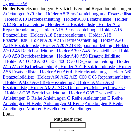
Typenliste W
Holder Betriebsanleitungen, Ersatzteillisten und Reparaturanleitungen
Anleitungen A-Reihe
Holder A8 Betriebsanleitung und Ersatzteillist
Holder A10 Betriebsanleitung
Holder A10 Ersatzteilliste
Holder
A12 Betriebsanleitung
Holder A12 Ersatzteilliste
Holder A12
Reparaturanleitung
Holder A15 Betriebsanleitung
Holder A15
Ersatzteilliste
Holder A18 Betriebsanleitung
Holder A18
Ersatzteilliste
Holder A20 A21S Betriebsanleitung
Holder A20
A21S Ersatzteilliste
Holder A20 A21S Reparaturanleitung
Holder
A30 A45 Betriebsanleitung
Holder A30 / A45 Ersatzteilliste
Holde
A40 A50 Betriebsanleitung
Holder A40 A50 Ersatzteilbildliste
Holder A40 C40 A50 C50 C400 C500 Reparaturanleitung
Holder
A55 A55 F Betriebsanleitung
Holder A55 Ersatzteilbildliste
Holde
A55 Ersatzteilliste
Holder A60 A60F Betriebsanleitung
Holder A6
Ersatzteilbildliste
Holder A60 A62 A65 C60 C 65 Reparaturanleitun
Holder AM2 / AG3 Betriebsanleitung
Holder AM2 / AG3
Ersatzteilliste
Holder AM2 / AG3 Demontage- Montagehinweise
Holder AG35 Bertriebsanleitung
Holder AG35 Ersatzteilliste
Anleitungen B-Reihe
Anleitungen C-Reihe
Anleitungen E-Reihe
Anleitungen H-Reihe
Anleitungen M-Reihe
Anleitungen P-Reihe
Anleitungen Motoren
Bestellen von Anleitungen
Login
Mitgliedsname:
Passwort: