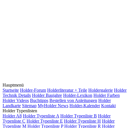
Hauptmenü
Startseite
Holder-Forum
Holderliteratur + Teile
Holdergalerie
Holder
Technik Details
Holder Baujahre
Holder-Lexikon
Holder Farben
Holder Videos
Buchtipps
Bestellen von Anleitungen
Holder
Landkarte
Sitemap
MyHolder News
Holder-Kalender
Kontakt
Holder Typenlisten
Holder A8
Holder Typenliste A
Holder Typenliste B
Holder
Typenliste C
Holder Typenliste E
Holder Typenliste H
Holder
Typenliste M
Holder Typenliste P
Holder Typenliste R
Holder