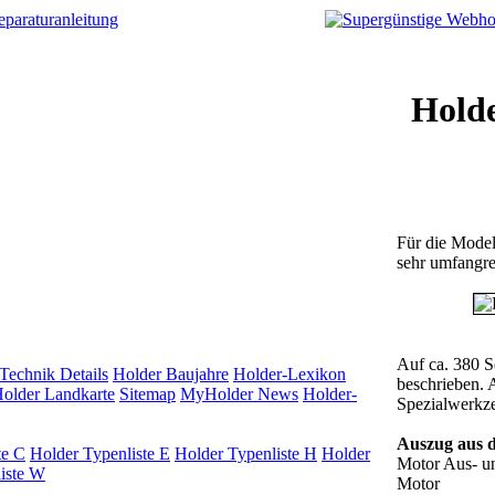
Hold
Für die Mode
sehr umfangre
Auf ca. 380 Se
Technik Details
Holder Baujahre
Holder-Lexikon
beschrieben. 
older Landkarte
Sitemap
MyHolder News
Holder-
Spezialwerkze
Auszug aus d
te C
Holder Typenliste E
Holder Typenliste H
Holder
Motor Aus- u
iste W
Motor