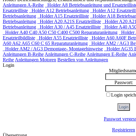
Anleitungen A-Reihe
Holder A8 Betriebsanleitung und Ersatzteillist
Ersatzteilliste
Holder A12 Betriebsanleitung
Holder A12 Ersatzteilli
Betriebsanleitung
Holder A15 Ersatzteilliste
Holder A18 Betriebsan
Betriebsanleitung
Holder A20 A21S Ersatzteilliste
Holder A20 A21S
Betriebsanleitung
Holder A30 / A45 Ersatzteilliste
Holder A40 A50 
Holder A40 C40 A50 C50 C400 C500 Reparaturanleitung
Holder A
Ersatzteilbildliste
Holder A55 Ersatzteilliste
Holder A60 A60F Betri
A60 A62 A65 C60 C 65 Reparaturanleitung
Holder AM2 / AG3 Betr
Holder AM2 / AG3 Demontage- Montagehinweise
Holder AG35 Be
Anleitungen B-Reihe
Anleitungen C-Reihe
Anleitungen E-Reihe
Anl
Reihe
Anleitungen Motoren
Bestellen von Anleitungen
Login
Mitgliedsnam
Passwort:
Login speich
Passwort verges
Registrieren
Übersetzung