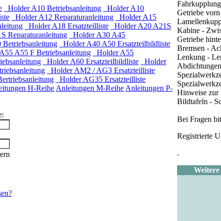
Fahrkupplung
e
Holder A10 Betriebsanleitung
Holder A10
Getriebe vorn
ste
Holder A12 Reparaturanleitung
Holder A15
Lamellenkup
leitung
Holder A18 Ersatzteilliste
Holder A20 A21S
Kabine - Zwi
 Reparaturanleitung
Holder A30 A45
Getriebe hint
Betriebsanleitung
Holder A40 A50 Ersatzteilbildliste
Bremsen - Ac
55 A55 F Betriebsanleitung
Holder A55
Lenkung - Len
ebsanleitung
Holder A60 Ersatzteilbildliste
Holder
Abdichtungen
iebsanleitung
Holder AM2 / AG3 Ersatzteilliste
Spezialwerkz
rtriebsanleitung
Holder AG35 Ersatzteilliste
Spezialwerkz
eitungen H-Reihe
Anleitungen M-Reihe
Anleitungen P-
Hinweise zur
Bildtafeln - S
e:
Bei Fragen bi
Registrierte 
.
ern
Weitere
sen?