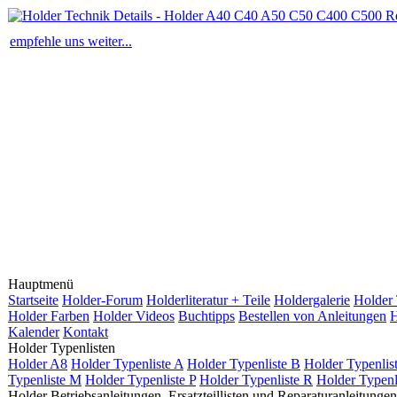
empfehle uns weiter...
Hauptmenü
Startseite
Holder-Forum
Holderliteratur + Teile
Holdergalerie
Holder 
Holder Farben
Holder Videos
Buchtipps
Bestellen von Anleitungen
H
Kalender
Kontakt
Holder Typenlisten
Holder A8
Holder Typenliste A
Holder Typenliste B
Holder Typenlis
Typenliste M
Holder Typenliste P
Holder Typenliste R
Holder Typenl
Holder Betriebsanleitungen, Ersatzteillisten und Reparaturanleitungen