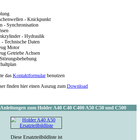
plung
schenwellen - Knickpunkt
en - Synchronisation
hsen
kzylinder - Hydraulik
 - Technische Daten
eug Motor
eug Getriebe Achsen
 Störungsbehebung
chaltplan
tte das
Kontaktformular
benutzen
User finden hier einen Auszug zum
Download
 Anleitungen zum Holder A40 C40 C400 A50 C50 und C500
Diese Ersatzteilbildliste ist