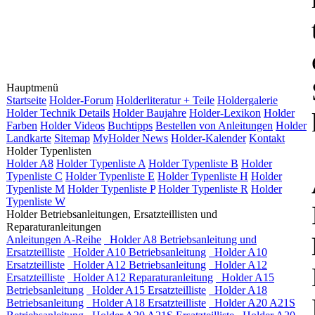
Hauptmenü
Startseite
Holder-Forum
Holderliteratur + Teile
Holdergalerie
Holder Technik Details
Holder Baujahre
Holder-Lexikon
Holder
Farben
Holder Videos
Buchtipps
Bestellen von Anleitungen
Holder
Landkarte
Sitemap
MyHolder News
Holder-Kalender
Kontakt
Holder Typenlisten
Holder A8
Holder Typenliste A
Holder Typenliste B
Holder
Typenliste C
Holder Typenliste E
Holder Typenliste H
Holder
Typenliste M
Holder Typenliste P
Holder Typenliste R
Holder
Typenliste W
Holder Betriebsanleitungen, Ersatzteillisten und
Reparaturanleitungen
Anleitungen A-Reihe
Holder A8 Betriebsanleitung und
Ersatzteilliste
Holder A10 Betriebsanleitung
Holder A10
Ersatzteilliste
Holder A12 Betriebsanleitung
Holder A12
Ersatzteilliste
Holder A12 Reparaturanleitung
Holder A15
Betriebsanleitung
Holder A15 Ersatzteilliste
Holder A18
Betriebsanleitung
Holder A18 Ersatzteilliste
Holder A20 A21S