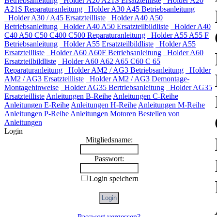
Betriebsanleitung
Holder A20 A21S Ersatzteilliste
Holder A20
A21S Reparaturanleitung
Holder A30 A45 Betriebsanleitung
Holder A30 / A45 Ersatzteilliste
Holder A40 A50
Betriebsanleitung
Holder A40 A50 Ersatzteilbildliste
Holder A40
C40 A50 C50 C400 C500 Reparaturanleitung
Holder A55 A55 F
Betriebsanleitung
Holder A55 Ersatzteilbildliste
Holder A55
Ersatzteilliste
Holder A60 A60F Betriebsanleitung
Holder A60
Ersatzteilbildliste
Holder A60 A62 A65 C60 C 65
Reparaturanleitung
Holder AM2 / AG3 Betriebsanleitung
Holder
AM2 / AG3 Ersatzteilliste
Holder AM2 / AG3 Demontage-
Montagehinweise
Holder AG35 Bertriebsanleitung
Holder AG35
Ersatzteilliste
Anleitungen B-Reihe
Anleitungen C-Reihe
Anleitungen E-Reihe
Anleitungen H-Reihe
Anleitungen M-Reihe
Anleitungen P-Reihe
Anleitungen Motoren
Bestellen von
Anleitungen
Login
Mitgliedsname:
Passwort:
Login speichern
Passwort vergessen?