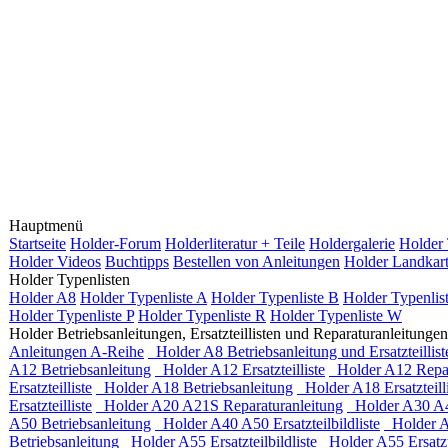
Hauptmenü
Startseite
Holder-Forum
Holderliteratur + Teile
Holdergalerie
Holder 
Holder Videos
Buchtipps
Bestellen von Anleitungen
Holder Landkar
Holder Typenlisten
Holder A8
Holder Typenliste A
Holder Typenliste B
Holder Typenlis
Holder Typenliste P
Holder Typenliste R
Holder Typenliste W
Holder Betriebsanleitungen, Ersatzteillisten und Reparaturanleitungen
Anleitungen A-Reihe
Holder A8 Betriebsanleitung und Ersatzteillist
A12 Betriebsanleitung
Holder A12 Ersatzteilliste
Holder A12 Repar
Ersatzteilliste
Holder A18 Betriebsanleitung
Holder A18 Ersatzteilli
Ersatzteilliste
Holder A20 A21S Reparaturanleitung
Holder A30 A45
A50 Betriebsanleitung
Holder A40 A50 Ersatzteilbildliste
Holder A
Betriebsanleitung
Holder A55 Ersatzteilbildliste
Holder A55 Ersatzte