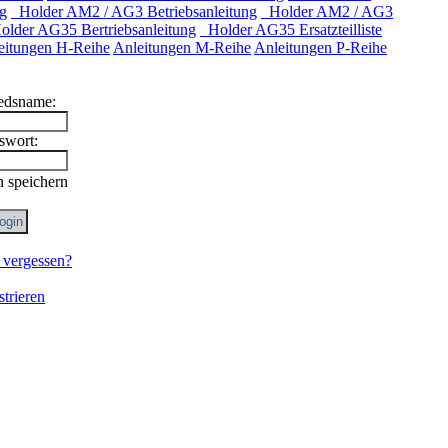
g
Holder AM2 / AG3 Betriebsanleitung
Holder AM2 / AG3
lder AG35 Bertriebsanleitung
Holder AG35 Ersatzteilliste
eitungen H-Reihe
Anleitungen M-Reihe
Anleitungen P-Reihe
iedsname:
swort:
 speichern
 vergessen?
strieren