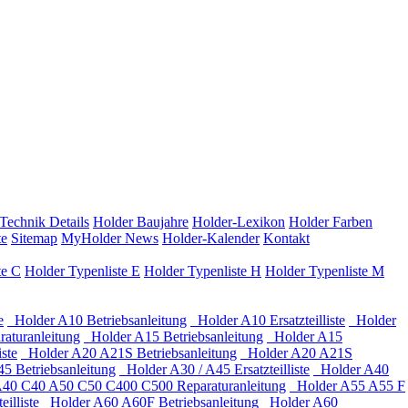
Technik Details
Holder Baujahre
Holder-Lexikon
Holder Farben
te
Sitemap
MyHolder News
Holder-Kalender
Kontakt
te C
Holder Typenliste E
Holder Typenliste H
Holder Typenliste M
e
Holder A10 Betriebsanleitung
Holder A10 Ersatzteilliste
Holder
aturanleitung
Holder A15 Betriebsanleitung
Holder A15
ste
Holder A20 A21S Betriebsanleitung
Holder A20 A21S
 Betriebsanleitung
Holder A30 / A45 Ersatzteilliste
Holder A40
40 C40 A50 C50 C400 C500 Reparaturanleitung
Holder A55 A55 F
illiste
Holder A60 A60F Betriebsanleitung
Holder A60