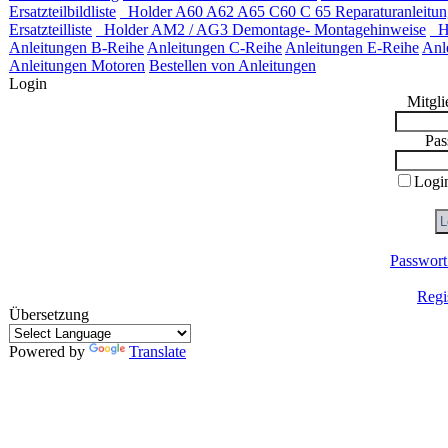
Ersatzteilbildliste
Holder A60 A62 A65 C60 C 65 Reparaturanleitun
Ersatzteilliste
Holder AM2 / AG3 Demontage- Montagehinweise
Ho
Anleitungen B-Reihe
Anleitungen C-Reihe
Anleitungen E-Reihe
Anl
Anleitungen Motoren
Bestellen von Anleitungen
Login
Mitgl
Pas
Login
Passwort
Regi
Übersetzung
Powered by
Translate