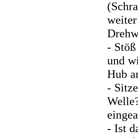
(Schr
weiter
Drehw
- Stöß
und wi
Hub am
- Sitz
Welle?
eingea
- Ist 