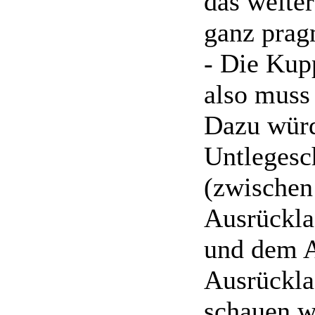
das weite
ganz prag
- Die Kupp
also muss 
Dazu würd
Untlegesc
(zwischen
Ausrückla
und dem A
Ausrücklag
schauen w