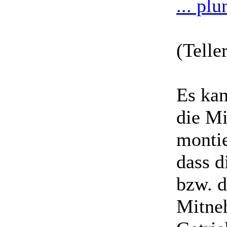
... pl
(Telle
Es kan
die M
montie
dass d
bzw. d
Mitneh