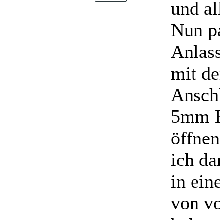
und a
Nun pa
Anlass
mit de
Anschl
5mm H
öffnen
ich da
in ein
von vo