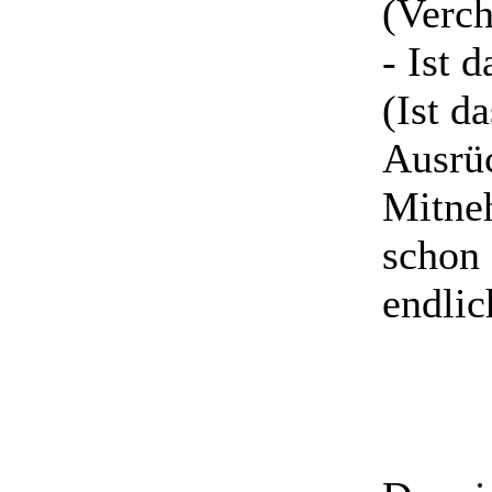
(Verc
- Ist 
(Ist d
Ausrüc
Mitneh
schon 
endlic