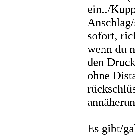
ein../Kup
Anschlag/
sofort, ri
wenn du nu
den Druck
ohne Dist
rückschlüs
annäherun
Es gibt/g