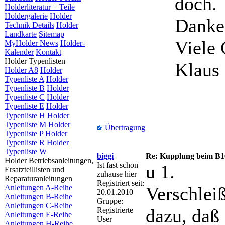
doch.
Holderliteratur + Teile
Holdergalerie
Holder
Danke 
Technik Details
Holder
Landkarte
Sitemap
Viele
MyHolder News
Holder-
Kalender
Kontakt
Holder Typenlisten
Klaus
Holder A8
Holder
Typenliste A
Holder
Typenliste B
Holder
Typenliste C
Holder
Typenliste E
Holder
Typenliste H
Holder
Typenliste M
Holder
Übertragung
Typenliste P
Holder
Typenliste R
Holder
Typenliste W
biggi
Re: Kupplung beim B1
Holder Betriebsanleitungen,
Ist fast schon
u 1.
Ersatzteillisten und
zuhause hier
Reparaturanleitungen
Registriert seit:
Anleitungen A-Reihe
Verschlei
20.01.2010
Anleitungen B-Reihe
Gruppe:
Anleitungen C-Reihe
dazu, daß
Registrierte
Anleitungen E-Reihe
User
Anleitungen H-Reihe