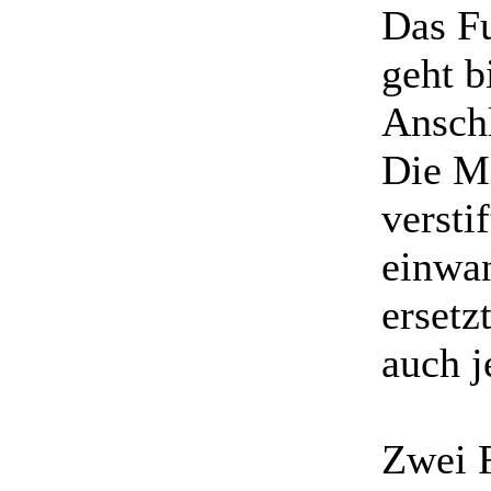
Das Fu
geht b
Ansch
Die Mi
versti
einwan
ersetzt
auch j
Zwei F