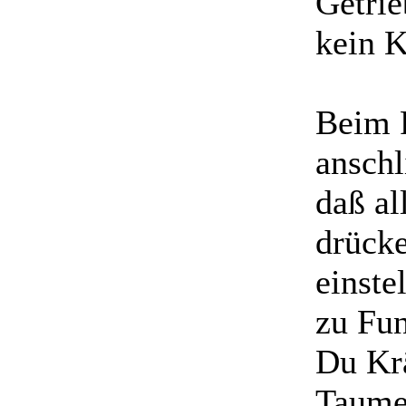
Getrie
kein K
Beim F
anschl
daß al
drücke
einste
zu Fu
Du Krä
Taumel