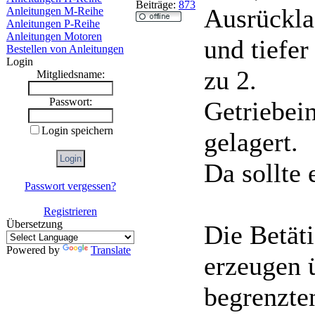
Beiträge:
873
Ausrückla
Anleitungen M-Reihe
Anleitungen P-Reihe
Anleitungen Motoren
und tiefer
Bestellen von Anleitungen
Login
zu 2.
Mitgliedsname:
Passwort:
Getriebein
Login speichern
gelagert.
Da sollte 
Passwort vergessen?
Registrieren
Übersetzung
Die Betät
Powered by
Translate
erzeugen 
begrenzte