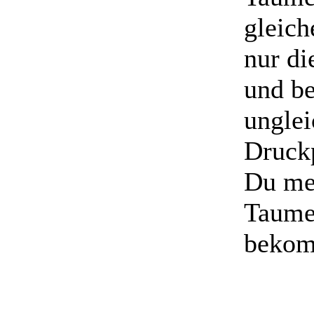
gleich
nur di
und be
unglei
Druckp
Du me
Taume
bekomm