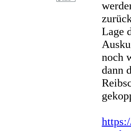
werde
zurück
Lage 
Auskup
noch 
dann d
Reibsc
gekopp
https: