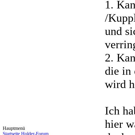
1. Ka
/Kuppl
und s
verrin
2. Kan
die in
wird h
Ich ha
hier w
Hauptmenü
Startseite
Holder-Forum