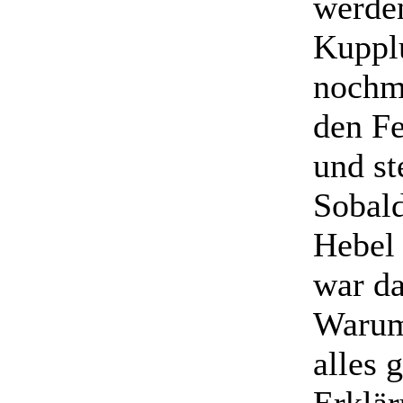
werden
Kupplu
nochma
den F
und st
Sobald
Hebel 
war da
Warum 
alles 