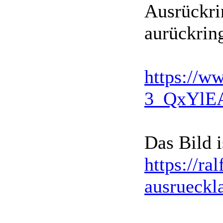
Ausrückrin
aurückrin
https://ww
3_QxYlE
Das Bild i
https://ra
ausrueckl