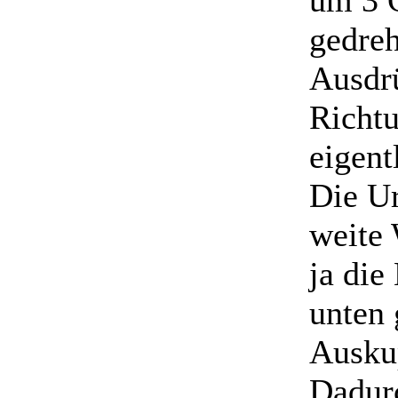
um 3 
gedre
Ausdr
Richtu
eigent
Die Ur
weite 
ja die
unten 
Auskup
Dadurc