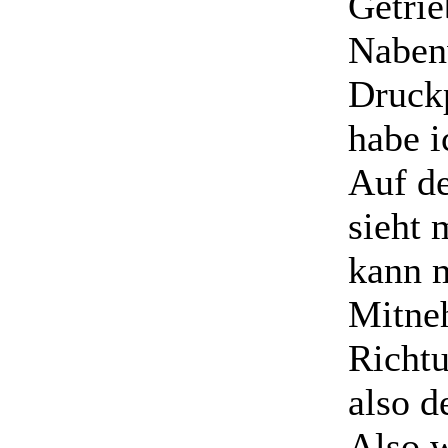
Getrie
Nabenw
Druckp
habe i
Auf de
sieht 
kann 
Mitneh
Richtu
also d
Also w