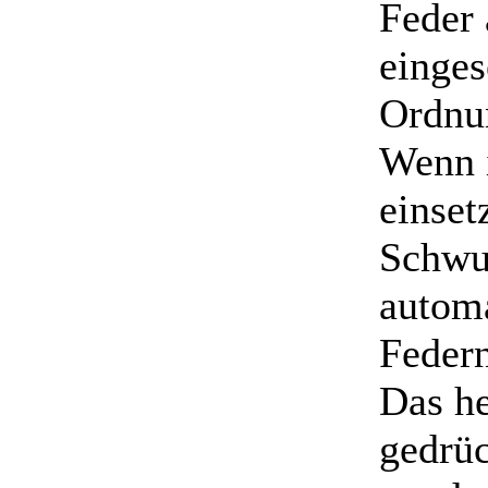
Feder 
einges
Ordnu
Wenn 
einset
Schwun
automa
Feder
Das he
gedrüc