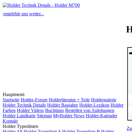
empfehle uns weiter...
H
Hauptmenü
Startseite
Holder-Forum
Holderliteratur + Teile
Holdergalerie
Holder Technik Details
Holder Baujahre
Holder-Lexikon
Holder
Farben
Holder Videos
Buchtipps
Bestellen von Anleitungen
Holder Landkarte
Sitemap
MyHolder News
Holder-Kalender
Kontakt
Holder Typenlisten
Zu
Holder A8
Holder Typenliste A
Holder Typenliste B
Holder