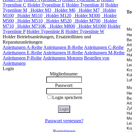
Typenliste C
Holder Typenliste E
Holder Typenliste H
Holder
Typenliste M
Holder M3
Holder M6
Holder M7
Holder
Te
M100
Holder M110
Holder M120
Holder M300
Holder
M500
Holder M510
Holder M520
Holder M700
Holder
M710
Holder M710K
Holder M800
Holder M1000
Holder
Mo
Typenliste P
Holder Typenliste R
Holder Typenliste W
Her
Holder Betriebsanleitungen, Ersatzteillisten und
Be
Reparaturanleitungen
Arb
Anleitungen A-Reihe
Anleitungen B-Reihe
Anleitungen C-Reihe
Zyl
Anleitungen E-Reihe
Anleitungen H-Reihe
Anleitungen M-Reihe
Hu
Anleitungen P-Reihe
Anleitungen Motoren
Bestellen von
Mo
Anleitungen
Lei
Login
Kra
Mitgliedsname:
Kü
Luf
Passwort:
Mo
Her
Login speichern
Be
Arb
Zyl
Hu
Mo
Passwort vergessen?
Lei
Kra
Registrieren