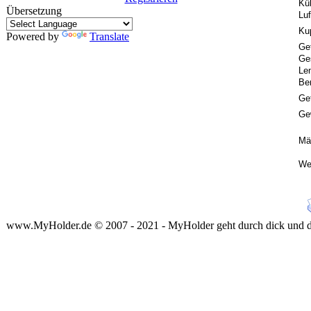
Kü
Übersetzung
Luf
Ku
Powered by
Translate
Get
Ge
Le
Ber
Get
Ge
Mä
We
www.MyHolder.de © 2007 - 2021 - MyHolder geht durch dick und 