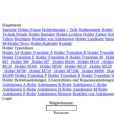
Hauptmenü
Startseite
Holder-Forum
Holderliteratur + Teile
Holdergalerie
Holder
Technik Details
Holder Baujahre
Holder-Lexikon
Holder Farben
Hol
Videos
Buchtipps
Bestellen von Anleitungen
Holder Landkarte
Site
MyHolder News
Holder-Kalender
Kontakt
Holder Typenlisten
Holder A8
Holder Typenliste A
Holder Typenliste B
Holder Typenlis
Holder Typenliste E
Holder Typenliste H
Holder Typenliste M
Hold
M3
Holder M6
Holder M7
Holder M100
Holder M110
Holder
M120
Holder M300
Holder M500
Holder M510
Holder M520
Holder M700
Holder M710
Holder M710K
Holder M800
Hold
M1000
Holder Typenliste P
Holder Typenliste R
Holder Typenliste 
Holder Betriebsanleitungen, Ersatzteillisten und Reparaturanleitungen
Anleitungen A-Reihe
Anleitungen B-Reihe
Anleitungen C-Reihe
Anleitungen E-Reihe
Anleitungen H-Reihe
Anleitungen M-Reihe
Anleitungen P-Reihe
Anleitungen Motoren
Bestellen von Anleitunge
Login
Mitgliedsname:
Passwort: