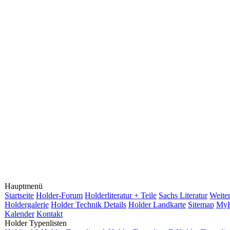
Hauptmenü
Startseite
Holder-Forum
Holderliteratur + Teile
Sachs Literatur
Weiter
Holdergalerie
Holder Technik Details
Holder Landkarte
Sitemap
MyH
Kalender
Kontakt
Holder Typenlisten