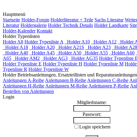
Hauptmenü
Startseite
Holder-Forum
Holderliteratur + Teile
Sachs Literatur
Weite
Literatur
Holdergalerie
Holder Technik Details
Holder Landkarte
Sit
Holder-Kalender
Kontakt
Holder Typenlisten
Holder A8
Holder Typenliste A
Holder A10
Holder A12
Holder 
Holder A18
Holder A20
Holder A21S
Holder A23
Holder A2
Holder A40
Holder A45
Holder A50
Holder A55
Holder A60
A65
Holder AM2
Holder AG3
Holder AG35
Holder Typenliste 
Holder Typenliste E
Holder Typenliste H
Holder Typenliste M
Holder
Typenliste R
Holder Typenliste W
Holder Betriebsanleitungen, Ersatzteillisten und Reparaturanleitungen
Anleitungen A-Reihe
Anleitungen B-Reihe
Anleitungen C-Reihe
Anl
Anleitungen H-Reihe
Anleitungen M-Reihe
Anleitungen P-Reihe
Anl
Bestellen von Anleitungen
Login
Mitgliedsname:
Passwort:
Login speichern