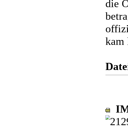
die 
betra
offi
kam h
Date
IM