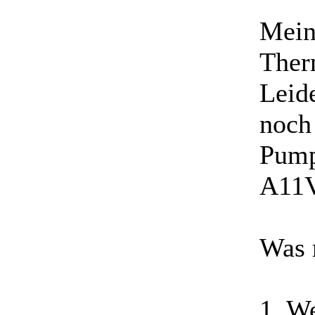
Mein
Therm
Leide
noch 
Pump
A11V
Was 
1. We