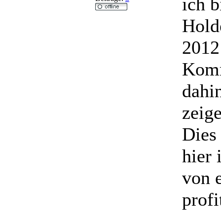
ich b
Hold
2012
Komm
dahin
zeig
Dies
hier
von 
profi