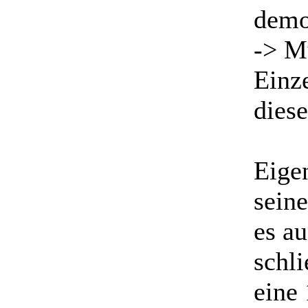
demo
-> M
Einz
dies
Eigen
seine
es a
schl
eine 