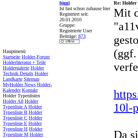
biggi
Re: Holder 
Ist fast schon zuhause hier
Mit 
Registriert seit:
20.01.2010
"a11
Gruppe:
Registrierte User
gest
Beiträge:
873
(ggf
Hauptmenü
Startseite
Holder-Forum
Holderliteratur + Teile
verfe
Holdergalerie
Holder
Technik Details
Holder
Landkarte
Sitemap
MyHolder News
Holder-
Kalender
Kontakt
http
Holder Typenlisten
Holder A8
Holder
10l-
Typenliste A
Holder
Typenliste B
Holder
Typenliste C
Holder
Typenliste E
Holder
Typenliste H
Holder
Da s
Typenliste M
Holder