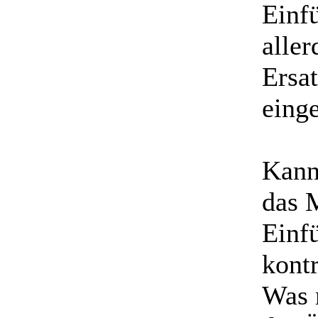
Einfü
aller
Ersat
einge
Kann
das 
Einfü
kontr
Was 