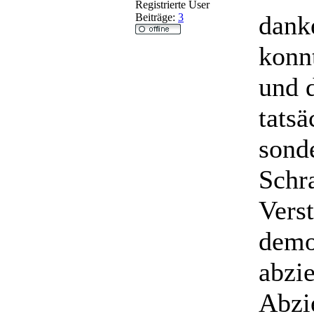
Registrierte User
dank
Beiträge:
3
konn
und d
tatsä
sonde
Schr
Vers
demo
abzi
Abzi