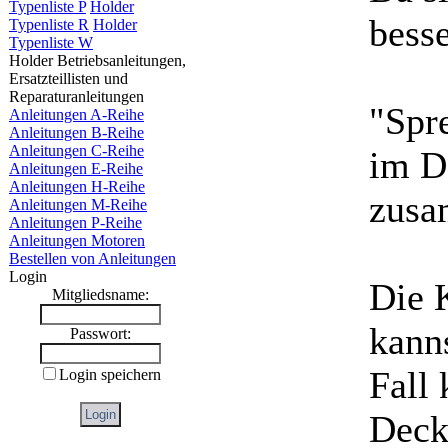
Typenliste P
Holder
besse
Typenliste R
Holder
Typenliste W
Holder Betriebsanleitungen,
Ersatzteillisten und
Reparaturanleitungen
"Spr
Anleitungen A-Reihe
Anleitungen B-Reihe
Anleitungen C-Reihe
im De
Anleitungen E-Reihe
Anleitungen H-Reihe
zusa
Anleitungen M-Reihe
Anleitungen P-Reihe
Anleitungen Motoren
Bestellen von Anleitungen
Login
Die 
Mitgliedsname:
kanns
Passwort:
Fall
Login speichern
Deck