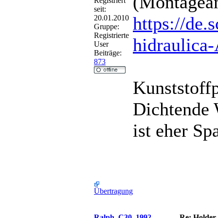
(Montagean
Registriert
seit:
https://de
20.01.2010
Gruppe:
Registrierte
hidraulic
User
Beiträge:
873
Kunststoff
Dichtende 
ist eher Sp
Übertragung
Ralph_C30_1992
Re: Holder 