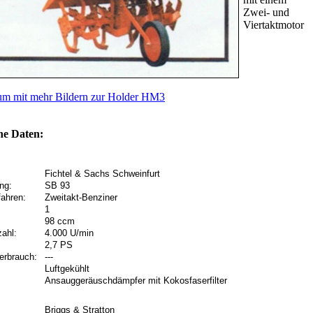
Zwei- und
Viertaktmotor
m mit mehr Bildern zur Holder HM3
he Daten:
Fichtel & Sachs Schweinfurt
ng:
SB 93
fahren:
Zweitakt-Benziner
1
98 ccm
ahl:
4.000 U/min
2,7 PS
verbrauch:
---
Luftgekühlt
Ansauggeräuschdämpfer mit Kokosfaserfilter
Briggs & Stratton