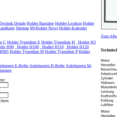
Technik Details
Holder Baujahre
Holder-Lexikon
Holder
andkarte
Sitemap
MyHolder News
Holder-Kalender
Zum Albu
te C
Holder Typenliste E
Holder Typenliste H
Holder H3
der H90
Holder H100
Hodler H110
Holder H120
Technisc
 HM5
Holder Typenliste M
Holder Typenliste P
Holder
Motor:
Hersteller:
eitungen E-Reihe
Anleitungen H-Reihe
Anleitungen M-
Bezeichnu
itungen
Arbeitsver
Zylinder:
me:
Hubraum:
Motordrehz
:
Leistung:
Kraftstoff
Kühlung:
chern
Luftfilter:
Motor:
Hersteller: