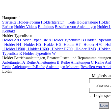
Hauptmenü
Startseite
Holder-Forum
Holderliteratur + Teile
Holdergalerie
Holder 
Farben
Holder Videos
Buchtipps
Bestellen von Anleitungen
Holder L
Kontakt
Holder Typenlisten
Holder A8
Holder Typenliste A
Holder Typenliste B
Holder Typenlis
Holder H4
Holder H5
Holder H6
Holder H7
Holder H70
Hol
Holder H500
Holder H600
Holder H700
Holder HM3
Holder
Typenliste R
Holder Typenliste W
Holder Betriebsanleitungen, Ersatzteillisten und Reparaturanleitungen
Anleitungen A-Reihe
Anleitungen B-Reihe
Anleitungen C-Reihe
Anl
Reihe
Anleitungen P-Reihe
Anleitungen Motoren
Bestellen von Anle
Login
Mitgliedsna
Passwort
Login spei