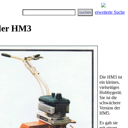
erweiterte Suche
der HM3
Die HM3 ist
ein kleines,
vielseitiges
Hobbygerät.
Sie ist die
schwächere
Version der
HM5.
Es gab sie
mit einem