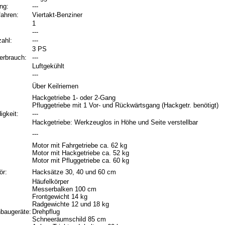
ng:
---
fahren:
Viertakt-Benziner
1
---
ahl:
---
3 PS
verbrauch:
---
Luftgekühlt
---
Über Keilriemen
Hackgetriebe 1- oder 2-Gang
Pfluggetriebe mit 1 Vor- und Rückwärtsgang
(Hackgetr. benötigt)
gkeit:
---
Hackgetriebe: Werkzeuglos in Höhe und Seite verstellbar
:
---
Motor mit Fahrgetriebe ca. 62 kg
Motor mit
Hackgetriebe ca. 52 kg
Motor mit
Pfluggetriebe ca. 60 kg
ör:
Hacksätze 30, 40 und 60 cm
Häufelkörper
Messerbalken 100 cm
Frontgewicht 14 kg
Radgewichte 12 und 18 kg
baugeräte:
Drehpflug
Schneeräumschild 85 cm