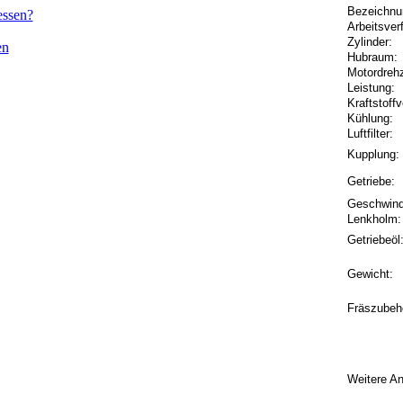
Bezeichnu
essen?
Arbeitsver
Zylinder:
en
Hubraum:
Motordrehz
Leistung:
Kraftstoff
Kühlung:
Luftfilter:
Kupplung:
Getriebe:
Geschwindi
Lenkholm:
Getriebeöl
Gewicht:
Fräszubeh
Weitere An