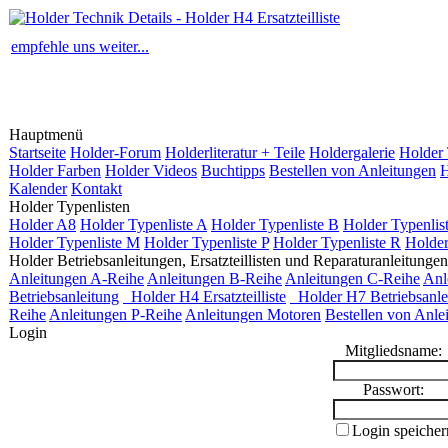
empfehle uns weiter...
Hauptmenü
Startseite
Holder-Forum
Holderliteratur + Teile
Holdergalerie
Holder 
Holder Farben
Holder Videos
Buchtipps
Bestellen von Anleitungen
H
Kalender
Kontakt
Holder Typenlisten
Holder A8
Holder Typenliste A
Holder Typenliste B
Holder Typenlis
Holder Typenliste M
Holder Typenliste P
Holder Typenliste R
Holder
Holder Betriebsanleitungen, Ersatzteillisten und Reparaturanleitungen
Anleitungen A-Reihe
Anleitungen B-Reihe
Anleitungen C-Reihe
Anl
Betriebsanleitung
Holder H4 Ersatzteilliste
Holder H7 Betriebsanle
Reihe
Anleitungen P-Reihe
Anleitungen Motoren
Bestellen von Anle
Login
Mitgliedsname:
Passwort:
Login speicher