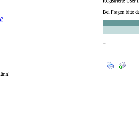
Registrierte User
Bei Fragen bitte d
n?
...
dünn!