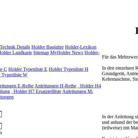
Technik Details
Holder Baujahre
Holder-Lexikon
older Landkarte
Sitemap
MyHolder News
Holder-
Für das Mehrzweckg
In den einzelnen 
te C
Holder Typenliste E
Holder Typenliste H
Grundgerät, Antri
 Typenliste W
Kehrmaschine, Sic
eitungen E-Reihe
Anleitungen H-Reihe
Holder H4
itung
Holder H7 Ersatzteilliste
Anleitungen M-
itungen
In der Anleitung s
und anhand der be
(teilweise) mit Ma
n