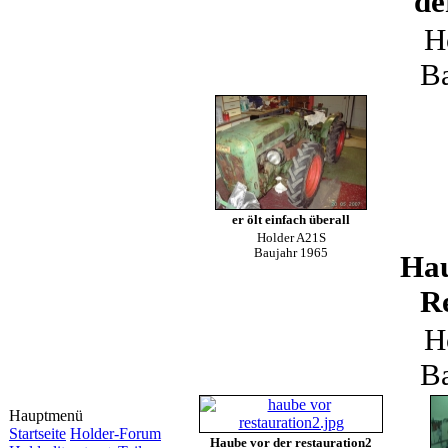
de
H
B
er ölt einfach überall
Holder A21S
Baujahr 1965
Hau
R
H
B
Hauptmenü
Startseite
Holder-Forum
Haube vor der restauration2