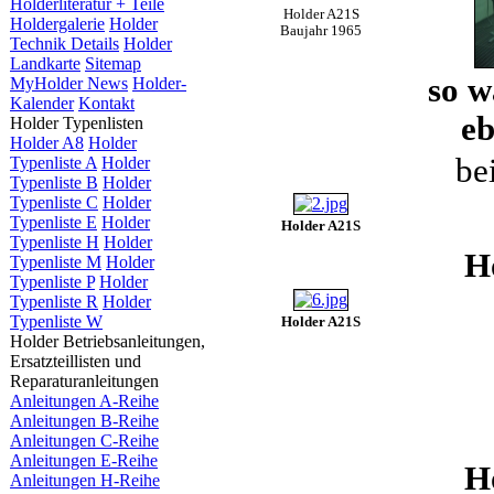
Holderliteratur + Teile
Holder A21S
Holdergalerie
Holder
Baujahr 1965
Technik Details
Holder
Landkarte
Sitemap
so w
MyHolder News
Holder-
Kalender
Kontakt
eb
Holder Typenlisten
Holder A8
Holder
be
Typenliste A
Holder
Typenliste B
Holder
Typenliste C
Holder
Typenliste E
Holder
Holder A21S
Typenliste H
Holder
H
Typenliste M
Holder
Typenliste P
Holder
Typenliste R
Holder
Typenliste W
Holder A21S
Holder Betriebsanleitungen,
Ersatzteillisten und
Reparaturanleitungen
Anleitungen A-Reihe
Anleitungen B-Reihe
Anleitungen C-Reihe
Anleitungen E-Reihe
H
Anleitungen H-Reihe