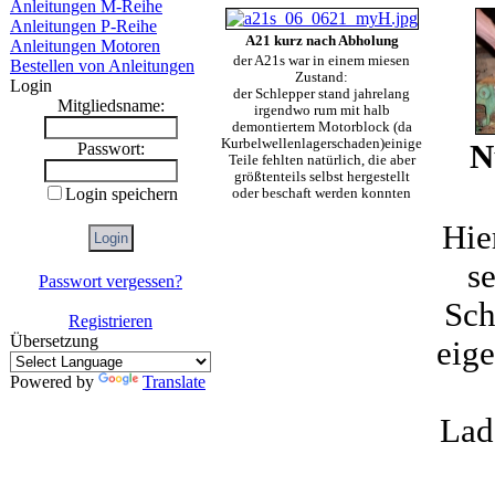
Anleitungen M-Reihe
Anleitungen P-Reihe
A21 kurz nach Abholung
Anleitungen Motoren
der A21s war in einem miesen
Bestellen von Anleitungen
Zustand:
Login
der Schlepper stand jahrelang
Mitgliedsname:
irgendwo rum mit halb
demontiertem Motorblock (da
Kurbelwellenlagerschaden)einige
N
Passwort:
Teile fehlten natürlich, die aber
größtenteils selbst hergestellt
Login speichern
oder beschaft werden konnten
Hie
s
Passwort vergessen?
Sch
Registrieren
Übersetzung
eige
Powered by
Translate
Lad