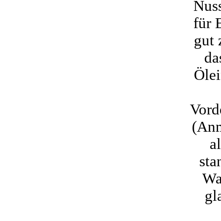
Nus
für 
gut 
da
Ölei
Vord
(Anm
a
sta
Wa
gl