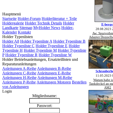
Hauptmenü
Startseite
Holder-Forum
Holderliteratur + Teile
Holdergalerie
Holder Technik Details
Holder
E-berge
Landkarte
Sitemap
MyHolder News
Holder-
28.08.2023 
Kalender
Kontakt
Aw: Spurverbre
Holder Typenlisten
Adapter Doppelbe
Holder A8
Holder Typenliste A
Holder Typenliste B
Holder Typenliste C
Holder Typenliste E
Holder
Typenliste H
Holder Typenliste M
Holder Typenliste
P
Holder Typenliste R
Holder Typenliste W
Holder Betriebsanleitungen, Ersatzteillisten und
Reparaturanleitungen
Anleitungen A-Reihe
Anleitungen B-Reihe
Schrauberh
Anleitungen C-Reihe
Anleitungen E-Reihe
11.05.2023 
Anleitungen H-Reihe
Anleitungen M-Reihe
Warum habe i
Anleitungen P-Reihe
Anleitungen Motoren
Bestellen
Tankdeckel an me
von Anleitungen
AM2
Login
Mitgliedsname:
Passwort: