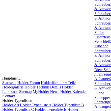
Schrauber
& Antwor
Schrauber
& Antwor
Schrauber
& Antwor
Suche
Ersatzteile
Verschleißt
Zubehör
Schrauber
& Antwor
Schrauber
& Antwor
Biete Schl
/ Fahrzeug
Hauptmenü
Anbaugerä
Startseite
Holder-Forum
Holderliteratur + Teile
Schrauber
Holdergalerie
Holder Technik Details
Holder
& Antwor
Landkarte
Sitemap
MyHolder News
Holder-Kalender
Suche
Kontakt
Schlepper 
Holder Typenlisten
Fahrzeuge
Holder A8
Holder Typenliste A
Holder Typenliste B
Anbaugerä
Holder Typenliste C
Holder Typenliste E
Holder