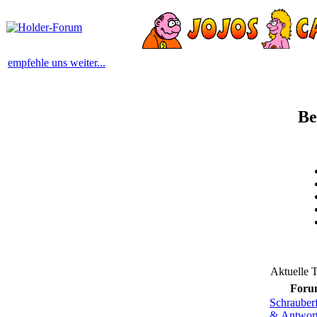
empfehle uns weiter...
Be
Aktuelle 
Foru
Schrauber
& Antwor