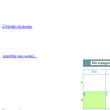
empfehle uns weiter...
Mo
6
7