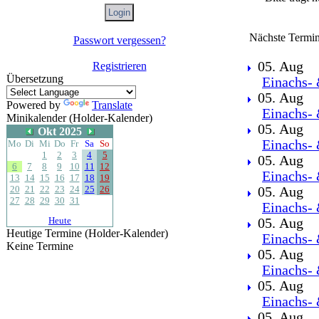
Nächste Termin
Passwort vergessen?
05. Aug
Registrieren
Übersetzung
Einachs- 
05. Aug
Powered by
Translate
Einachs- 
Minikalender (Holder-Kalender)
05. Aug
Okt 2025
Einachs- 
Mo
Di
Mi
Do
Fr
Sa
So
1
2
3
4
5
05. Aug
6
7
8
9
10
11
12
Einachs- 
13
14
15
16
17
18
19
20
21
22
23
24
25
26
05. Aug
27
28
29
30
31
Einachs- 
Heute
05. Aug
Heutige Termine (Holder-Kalender)
Einachs- 
Keine Termine
05. Aug
Einachs- 
05. Aug
Einachs- 
05. Aug