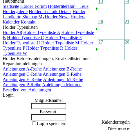
Hauptmenü
13
14
Startseite
Holder-Forum
Holderliteratur + Teile
Holdergalerie
Holder Technik Details
Holder
Landkarte
Sitemap
MyHolder News
Holder-
20
21
Kalender
Kontakt
Holder Typenlisten
Holder A8
Holder Typenliste A
Holder Typenliste
B
Holder Typenliste C
Holder Typenliste E
27
28
Holder Typenliste H
Holder Typenliste M
Holder
Typenliste P
Holder Typenliste R
Holder
Typenliste W
Holder Betriebsanleitungen, Ersatzteillisten und
Reparaturanleitungen
Anleitungen A-Reihe
Anleitungen B-Reihe
Anleitungen C-Reihe
Anleitungen E-Reihe
Anleitungen H-Reihe
Anleitungen M-Reihe
Anleitungen P-Reihe
Anleitungen Motoren
Bestellen von Anleitungen
Login
Mitgliedsname:
Passwort:
Kalenderregeln
Login speichern
Bitte tragt 