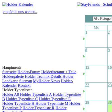
empfehle uns weiter...
Mo
1
2
8
9
Hauptmenü
15
16
Startseite
Holder-Forum
Holderliteratur + Teile
Holdergalerie
Holder Technik Details
Holder
Landkarte
Sitemap
MyHolder News
Holder-
22
23
Kalender
Kontakt
Holder Typenlisten
Holder A8
Holder Typenliste A
Holder Typenliste
B
Holder Typenliste C
Holder Typenliste E
29
30
Holder Typenliste H
Holder Typenliste M
Holder
Typenliste P
Holder Typenliste R
Holder