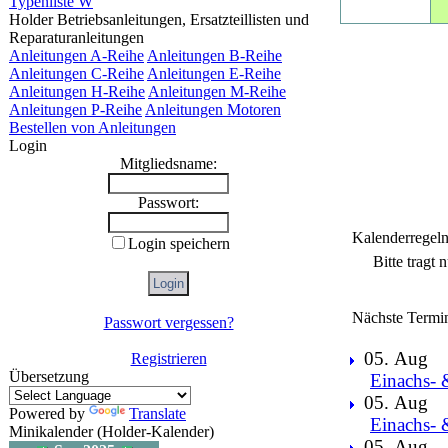
Typenliste W
Holder Betriebsanleitungen, Ersatzteillisten und
Reparaturanleitungen
Anleitungen A-Reihe
Anleitungen B-Reihe
Anleitungen C-Reihe
Anleitungen E-Reihe
Anleitungen H-Reihe
Anleitungen M-Reihe
Anleitungen P-Reihe
Anleitungen Motoren
Bestellen von Anleitungen
Login
Mitgliedsname:
Passwort:
Kalenderregel
Login speichern
Bitte tragt
Nächste Termi
Passwort vergessen?
05. Aug
Registrieren
Übersetzung
Einachs- 
05. Aug
Powered by
Translate
Einachs- 
Minikalender (Holder-Kalender)
05. Aug