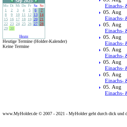
Sep 2025
Einachs- 
Mo
Di
Mi
Do
Fr
Sa
So
1
2
3
4
5
6
7
05. Aug
8
9
10
11
12
13
14
Einachs- 
15
16
17
18
19
20
21
22
23
24
25
26
27
28
05. Aug
29
30
Einachs- 
Heute
05. Aug
Heutige Termine (Holder-Kalender)
Einachs- 
Keine Termine
05. Aug
Einachs- 
05. Aug
Einachs- 
05. Aug
Einachs- 
05. Aug
Einachs- 
www.MyHolder.de © 2007 - 2021 - MyHolder geht durch dick und 