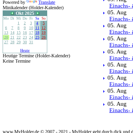
Powered by
Translate
Einachs- 
Minikalender (Holder-Kalender)
05. Aug
Okt 2025
Einachs- 
Mo
Di
Mi
Do
Fr
Sa
So
1
2
3
4
5
05. Aug
6
7
8
9
10
11
12
Einachs- 
13
14
15
16
17
18
19
20
21
22
23
24
25
26
05. Aug
27
28
29
30
31
Einachs- 
Heute
05. Aug
Heutige Termine (Holder-Kalender)
Einachs- 
Keine Termine
05. Aug
Einachs- 
05. Aug
Einachs- 
05. Aug
Einachs- 
05. Aug
Einachs- 
www.MyHolder.de © 2007 - 2021 - MyHolder geht durch dick und 