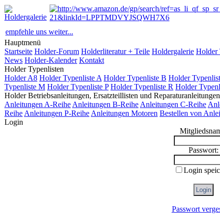
empfehle uns weiter...
Hauptmenü
Startseite
Holder-Forum
Holderliteratur + Teile
Holdergalerie
Holder 
News
Holder-Kalender
Kontakt
Holder Typenlisten
Holder A8
Holder Typenliste A
Holder Typenliste B
Holder Typenlis
Typenliste M
Holder Typenliste P
Holder Typenliste R
Holder Typenl
Holder Betriebsanleitungen, Ersatzteillisten und Reparaturanleitungen
Anleitungen A-Reihe
Anleitungen B-Reihe
Anleitungen C-Reihe
Anl
Reihe
Anleitungen P-Reihe
Anleitungen Motoren
Bestellen von Anle
Login
Mitgliedsna
Passwort:
Login spei
Passwort verge