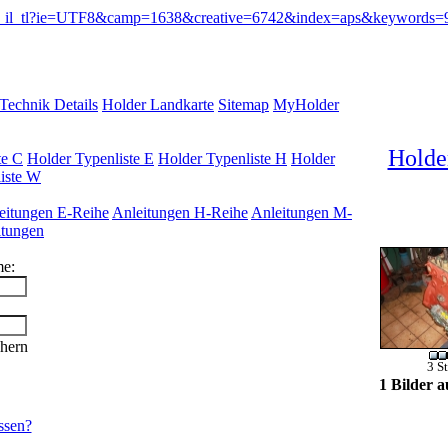
Technik Details
Holder Landkarte
Sitemap
MyHolder
Holde
te C
Holder Typenliste E
Holder Typenliste H
Holder
iste W
eitungen E-Reihe
Anleitungen H-Reihe
Anleitungen M-
Ho
itungen
me:
chern
3 S
1 Bilder a
ssen?