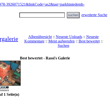
erweiterte Suche
Albenübersicht
::
Neueste Uploads
::
Neueste
rgalerie
Kommentare
::
Meist aufgerufen
::
Best bewertet
::
Suchen
ldergalerie
>
Galerien der MyHolder-Mitglieder
>
Rassi
Best bewertet - Rassi's Galerie
timmen
uf 1 Seite(n)