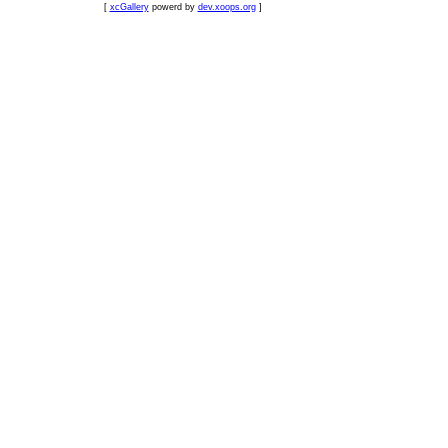
[
xcGallery
powerd by
dev.xoops.org
]