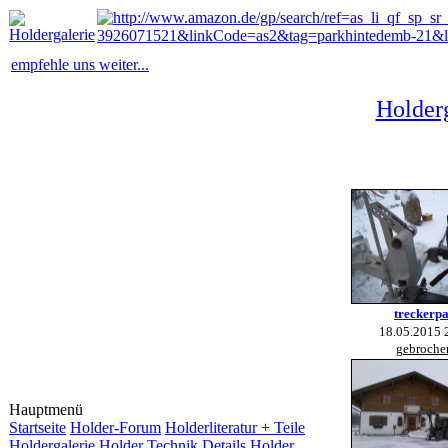
empfehle uns weiter...
Holderg
treckerpa
18.05.2015 
gebroche
Hauptmenü
Startseite
Holder-Forum
Holderliteratur + Teile
Holdergalerie
Holder Technik Details
Holder