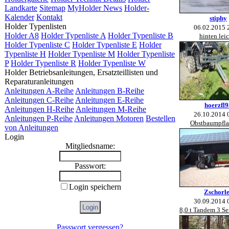
Landkarte
Sitemap
MyHolder News
Holder-
Kalender
Kontakt
stiphy
Holder Typenlisten
06.02.2015 
Holder A8
Holder Typenliste A
Holder Typenliste B
hinten lei
Holder Typenliste C
Holder Typenliste E
Holder
Typenliste H
Holder Typenliste M
Holder Typenliste
P
Holder Typenliste R
Holder Typenliste W
Holder Betriebsanleitungen, Ersatzteillisten und
Reparaturanleitungen
Anleitungen A-Reihe
Anleitungen B-Reihe
Anleitungen C-Reihe
Anleitungen E-Reihe
hoerzfl9
Anleitungen H-Reihe
Anleitungen M-Reihe
26.10.2014 
Anleitungen P-Reihe
Anleitungen Motoren
Bestellen
Obstbaumpfl
von Anleitungen
Login
Mitgliedsname:
Passwort:
Login speichern
Zschorl
30.09.2014 
8,0 t Tandem 3 Se
Passwort vergessen?