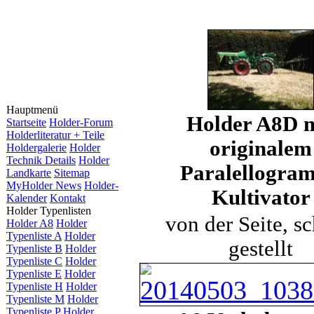
Hauptmenü
Holder A8D m
Startseite
Holder-Forum
Holderliteratur + Teile
originalem
Holdergalerie
Holder
Technik Details
Holder
Paralellogra
Landkarte
Sitemap
MyHolder News
Holder-
Kultivator
Kalender
Kontakt
Holder Typenlisten
von der Seite, s
Holder A8
Holder
Typenliste A
Holder
gestellt
Typenliste B
Holder
Typenliste C
Holder
Typenliste E
Holder
Typenliste H
Holder
Typenliste M
Holder
Typenliste P
Holder