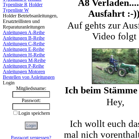
A8 Verladen...
Typenliste R
Holder
Typenliste W
Ausfahrt :-))
Holder Betriebsanleitungen,
Ersatzteillisten und
Auf gehts zur Ausf
Reparaturanleitungen
Anleitungen A-Reihe
Video folgt
Anleitungen B-Reihe
Anleitungen C-Reihe
Anleitungen E-Reihe
Anleitungen H-Reihe
Anleitungen M-Reihe
Anleitungen P-Reihe
Anleitungen Motoren
Bestellen von Anleitungen
Login
Ich beim Stämme 
Mitgliedsname:
Hey,
Passwort:
Login speichern
Ich wollt euch da
mal nich vorenthal
Passwort vergessen?