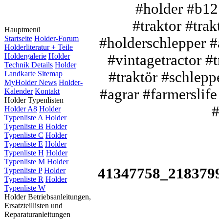
#holder #b12 
#traktor #tra
Hauptmenü
Startseite
Holder-Forum
#holderschlepper #a
Holderliteratur + Teile
Holdergalerie
Holder
#vintagetractor #t
Technik Details
Holder
#traktör #schlepp
Landkarte
Sitemap
MyHolder News
Holder-
#agrar #farmerslife
Kalender
Kontakt
Holder Typenlisten
#
Holder A8
Holder
Typenliste A
Holder
Typenliste B
Holder
Typenliste C
Holder
Typenliste E
Holder
Typenliste H
Holder
Typenliste M
Holder
41347758_218379
Typenliste P
Holder
Typenliste R
Holder
Typenliste W
Holder Betriebsanleitungen,
Ersatzteillisten und
Reparaturanleitungen