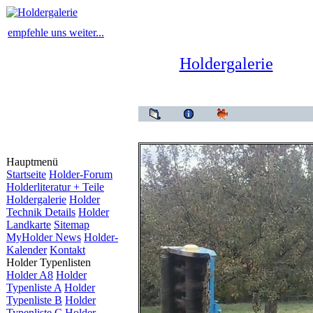
empfehle uns weiter...
Holdergalerie
Hauptmenü
Startseite
Holder-Forum
Holderliteratur + Teile
Holdergalerie
Holder
Technik Details
Holder
Landkarte
Sitemap
MyHolder News
Holder-
Kalender
Kontakt
Holder Typenlisten
Holder A8
Holder
Typenliste A
Holder
Typenliste B
Holder
Typenliste C
Holder