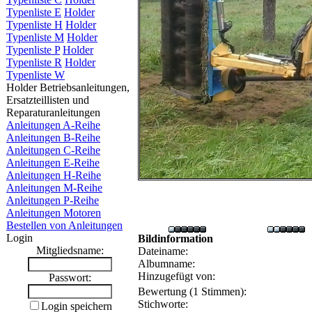
Typenliste E
Holder
Typenliste H
Holder
Typenliste M
Holder
Typenliste P
Holder
Typenliste R
Holder
Typenliste W
Holder Betriebsanleitungen,
Ersatzteillisten und
Reparaturanleitungen
Anleitungen A-Reihe
Anleitungen B-Reihe
Anleitungen C-Reihe
Anleitungen E-Reihe
Anleitungen H-Reihe
Anleitungen M-Reihe
Anleitungen P-Reihe
Anleitungen Motoren
Bestellen von Anleitungen
Login
Bildinformation
Mitgliedsname:
Dateiname:
Albumname:
Hinzugefügt von:
Passwort:
Bewertung (1 Stimmen):
Stichworte:
Login speichern