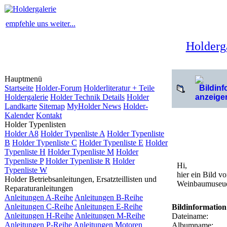
empfehle uns weiter...
Holderg
Hauptmenü
Startseite
Holder-Forum
Holderliteratur + Teile
Holdergalerie
Holder Technik Details
Holder
Landkarte
Sitemap
MyHolder News
Holder-
Kalender
Kontakt
Holder Typenlisten
Holder A8
Holder Typenliste A
Holder Typenliste
B
Holder Typenliste C
Holder Typenliste E
Holder
Typenliste H
Holder Typenliste M
Holder
Typenliste P
Holder Typenliste R
Holder
Hi,
Typenliste W
hier ein Bild v
Holder Betriebsanleitungen, Ersatzteillisten und
Weinbaumuseu
Reparaturanleitungen
Anleitungen A-Reihe
Anleitungen B-Reihe
Anleitungen C-Reihe
Anleitungen E-Reihe
Bildinformation
Anleitungen H-Reihe
Anleitungen M-Reihe
Dateiname:
Anleitungen P-Reihe
Anleitungen Motoren
Albumname: