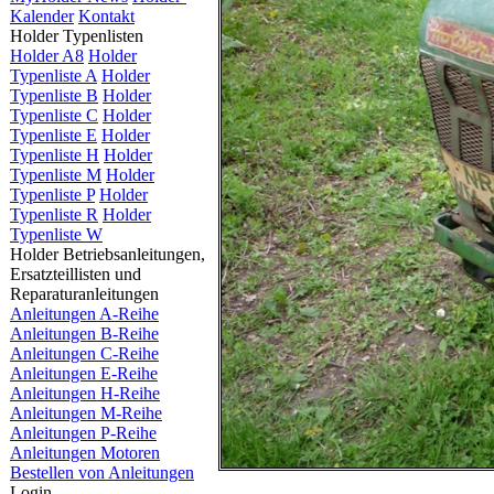
Kalender
Kontakt
Holder Typenlisten
Holder A8
Holder
Typenliste A
Holder
Typenliste B
Holder
Typenliste C
Holder
Typenliste E
Holder
Typenliste H
Holder
Typenliste M
Holder
Typenliste P
Holder
Typenliste R
Holder
Typenliste W
Holder Betriebsanleitungen,
Ersatzteillisten und
Reparaturanleitungen
Anleitungen A-Reihe
Anleitungen B-Reihe
Anleitungen C-Reihe
Anleitungen E-Reihe
Anleitungen H-Reihe
Anleitungen M-Reihe
Anleitungen P-Reihe
Anleitungen Motoren
Bestellen von Anleitungen
Login