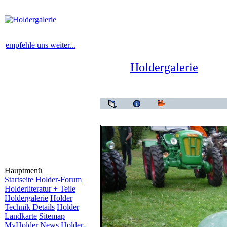
empfehle uns weiter...
Holdergalerie
H
Hauptmenü
Startseite
Holder-Forum
Holderliteratur + Teile
Holdergalerie
Holder
Technik Details
Holder
Landkarte
Sitemap
MyHolder News
Holder-