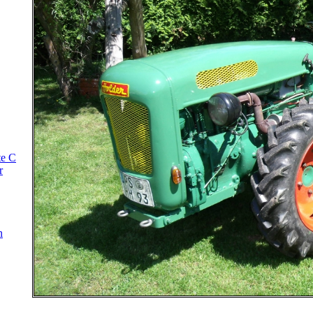
te C
r
n