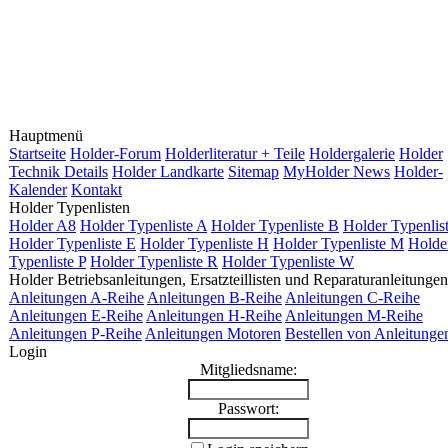
Hauptmenü
Startseite
Holder-Forum
Holderliteratur + Teile
Holdergalerie
Holder
Technik Details
Holder Landkarte
Sitemap
MyHolder News
Holder-
Kalender
Kontakt
Holder Typenlisten
Holder A8
Holder Typenliste A
Holder Typenliste B
Holder Typenlis
Holder Typenliste E
Holder Typenliste H
Holder Typenliste M
Holde
Typenliste P
Holder Typenliste R
Holder Typenliste W
Holder Betriebsanleitungen, Ersatzteillisten und Reparaturanleitungen
Anleitungen A-Reihe
Anleitungen B-Reihe
Anleitungen C-Reihe
Anleitungen E-Reihe
Anleitungen H-Reihe
Anleitungen M-Reihe
Anleitungen P-Reihe
Anleitungen Motoren
Bestellen von Anleitunge
Login
Mitgliedsname:
Passwort: