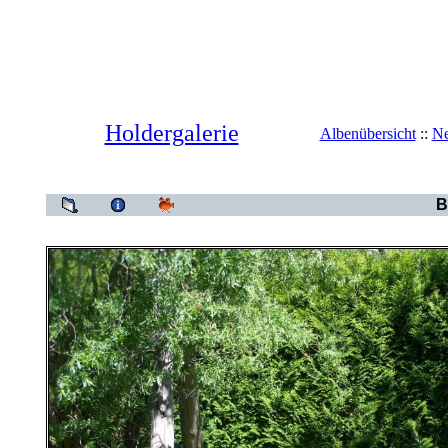
Holdergalerie
Albenübersicht
::
Ne
Holdergale
B