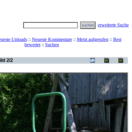
erweiterte Suche
ueste Uploads
::
Neueste Kommentare
::
Meist aufgerufen
::
Best
bewertet
::
Suchen
rie
>
My A21S
ild 2/2