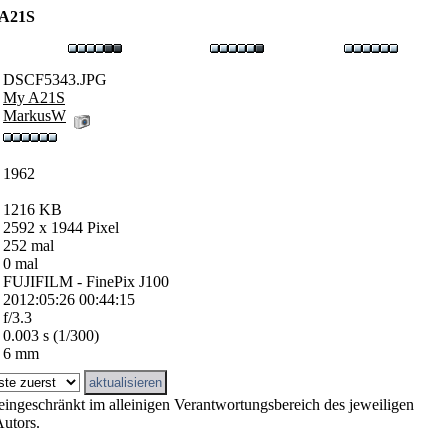
A21S
DSCF5343.JPG
My A21S
MarkusW
1962
1216 KB
2592 x 1944 Pixel
252 mal
0 mal
FUJIFILM - FinePix J100
2012:05:26 00:44:15
f/3.3
0.003 s (1/300)
6 mm
eingeschränkt im alleinigen Verantwortungsbereich des jeweiligen
utors.