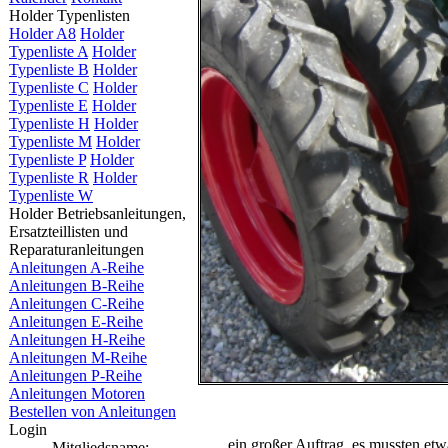
Holder Typenlisten
Holder A8
Holder
Typenliste A
Holder
Typenliste B
Holder
Typenliste C
Holder
Typenliste E
Holder
Typenliste H
Holder
Typenliste M
Holder
Typenliste P
Holder
Typenliste R
Holder
Typenliste W
Holder Betriebsanleitungen,
Ersatzteillisten und
Reparaturanleitungen
Anleitungen A-Reihe
Anleitungen B-Reihe
Anleitungen C-Reihe
Anleitungen E-Reihe
Anleitungen H-Reihe
Anleitungen M-Reihe
Anleitungen P-Reihe
Anleitungen Motoren
Bestellen von Anleitungen
Login
.... ein großer Auftrag, es mussten 
Mitgliedsname: