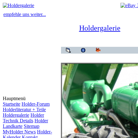
empfehle uns weiter...
Holdergalerie
Hauptmenü
Startseite
Holder-Forum
Holderliteratur + Teile
Holdergalerie
Holder
Technik Details
Holder
Landkarte
Sitemap
MyHolder News
Holder-
Kalender
Kontakt