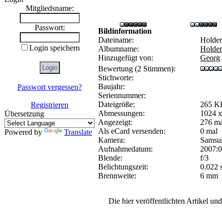
Mitgliedsname:
Passwort:
Bildinformation
Dateiname:
Holder
Login speichern
Albumname:
Holder
Hinzugefügt von:
Georg
Bewertung (2 Stimmen):
Stichworte:
Baujahr:
Passwort vergessen?
Seriennummer:
Dateigröße:
265 K
Registrieren
Abmessungen:
1024 x
Übersetzung
Angezeigt:
276 ma
Als eCard versenden:
0 mal
Powered by
Translate
Kamera:
Samsu
Aufnahmedatum:
2007:0
Blende:
f/3
Belichtungszeit:
0.022 s
Brennweite:
6 mm
Die hier veröffentlichten Artikel u