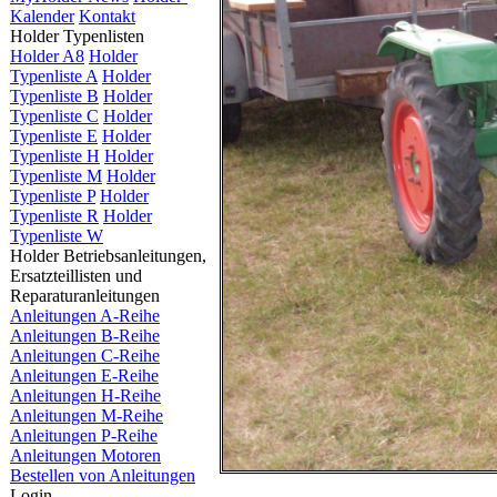
Kalender
Kontakt
Holder Typenlisten
Holder A8
Holder
Typenliste A
Holder
Typenliste B
Holder
Typenliste C
Holder
Typenliste E
Holder
Typenliste H
Holder
Typenliste M
Holder
Typenliste P
Holder
Typenliste R
Holder
Typenliste W
Holder Betriebsanleitungen,
Ersatzteillisten und
Reparaturanleitungen
Anleitungen A-Reihe
Anleitungen B-Reihe
Anleitungen C-Reihe
Anleitungen E-Reihe
Anleitungen H-Reihe
Anleitungen M-Reihe
Anleitungen P-Reihe
Anleitungen Motoren
Bestellen von Anleitungen
Login