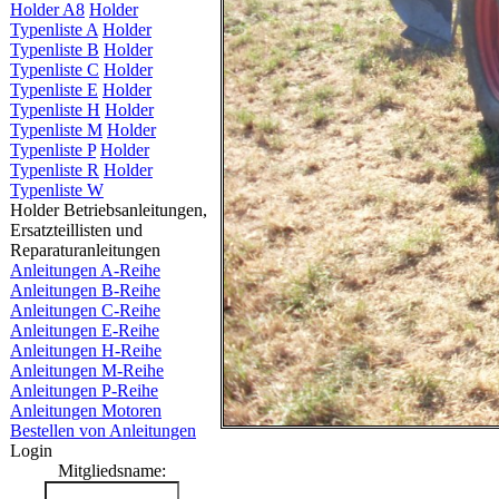
Holder A8
Holder
Typenliste A
Holder
Typenliste B
Holder
Typenliste C
Holder
Typenliste E
Holder
Typenliste H
Holder
Typenliste M
Holder
Typenliste P
Holder
Typenliste R
Holder
Typenliste W
Holder Betriebsanleitungen,
Ersatzteillisten und
Reparaturanleitungen
Anleitungen A-Reihe
Anleitungen B-Reihe
Anleitungen C-Reihe
Anleitungen E-Reihe
Anleitungen H-Reihe
Anleitungen M-Reihe
Anleitungen P-Reihe
Anleitungen Motoren
Bestellen von Anleitungen
Login
Mitgliedsname: