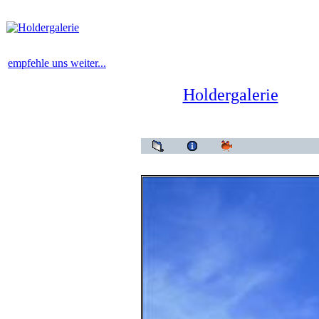
empfehle uns weiter...
Holdergalerie