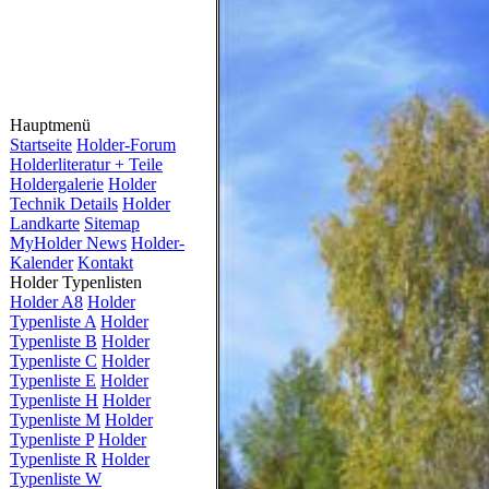
Hauptmenü
Startseite
Holder-Forum
Holderliteratur + Teile
Holdergalerie
Holder
Technik Details
Holder
Landkarte
Sitemap
MyHolder News
Holder-
Kalender
Kontakt
Holder Typenlisten
Holder A8
Holder
Typenliste A
Holder
Typenliste B
Holder
Typenliste C
Holder
Typenliste E
Holder
Typenliste H
Holder
Typenliste M
Holder
Typenliste P
Holder
Typenliste R
Holder
Typenliste W