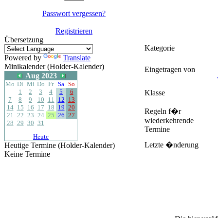
Passwort vergessen?
Registrieren
Übersetzung
Kategorie
Powered by
Translate
Minikalender (Holder-Kalender)
Eingetragen von
Aug 2023
Mo
Di
Mi
Do
Fr
Sa
So
1
2
3
4
5
6
Klasse
7
8
9
10
11
12
13
14
15
16
17
18
19
20
Regeln f�r
21
22
23
24
25
26
27
wiederkehrende
28
29
30
31
Termine
Heute
Letzte �nderung
Heutige Termine (Holder-Kalender)
Keine Termine