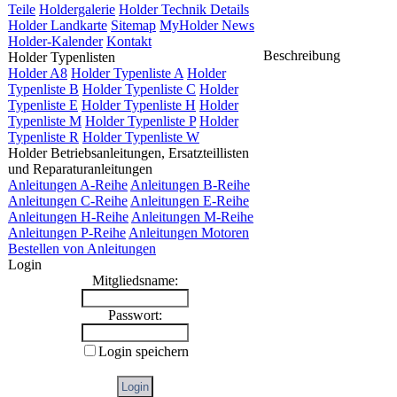
Teile
Holdergalerie
Holder Technik Details
Holder Landkarte
Sitemap
MyHolder News
Holder-Kalender
Kontakt
Beschreibung
Holder Typenlisten
Holder A8
Holder Typenliste A
Holder
Typenliste B
Holder Typenliste C
Holder
Typenliste E
Holder Typenliste H
Holder
Typenliste M
Holder Typenliste P
Holder
Typenliste R
Holder Typenliste W
Holder Betriebsanleitungen, Ersatzteillisten
und Reparaturanleitungen
Anleitungen A-Reihe
Anleitungen B-Reihe
Anleitungen C-Reihe
Anleitungen E-Reihe
Anleitungen H-Reihe
Anleitungen M-Reihe
Anleitungen P-Reihe
Anleitungen Motoren
Bestellen von Anleitungen
Login
Mitgliedsname:
Passwort:
Login speichern