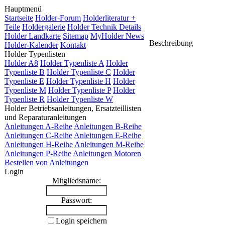
Hauptmenü
Startseite
Holder-Forum
Holderliteratur +
Teile
Holdergalerie
Holder Technik Details
Holder Landkarte
Sitemap
MyHolder News
Beschreibung
Holder-Kalender
Kontakt
Holder Typenlisten
Holder A8
Holder Typenliste A
Holder
Typenliste B
Holder Typenliste C
Holder
Typenliste E
Holder Typenliste H
Holder
Typenliste M
Holder Typenliste P
Holder
Typenliste R
Holder Typenliste W
Holder Betriebsanleitungen, Ersatzteillisten
und Reparaturanleitungen
Anleitungen A-Reihe
Anleitungen B-Reihe
Anleitungen C-Reihe
Anleitungen E-Reihe
Anleitungen H-Reihe
Anleitungen M-Reihe
Anleitungen P-Reihe
Anleitungen Motoren
Bestellen von Anleitungen
Login
Mitgliedsname:
Passwort:
Login speichern