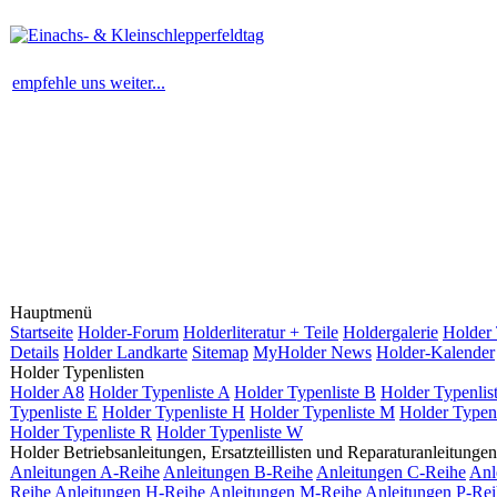
empfehle uns weiter...
Hauptmenü
Startseite
Holder-Forum
Holderliteratur + Teile
Holdergalerie
Holder
Details
Holder Landkarte
Sitemap
MyHolder News
Holder-Kalender
Holder Typenlisten
Holder A8
Holder Typenliste A
Holder Typenliste B
Holder Typenlis
Typenliste E
Holder Typenliste H
Holder Typenliste M
Holder Typenl
Holder Typenliste R
Holder Typenliste W
Holder Betriebsanleitungen, Ersatzteillisten und Reparaturanleitungen
Anleitungen A-Reihe
Anleitungen B-Reihe
Anleitungen C-Reihe
Anl
Reihe
Anleitungen H-Reihe
Anleitungen M-Reihe
Anleitungen P-Rei