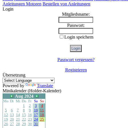
Anleitungen Motoren
Bestellen von Anleitungen
Login
Mitgliedsname:
Passwort:
Login speichern
Passwort vergessen?
Registrieren
Übersetzung
Powered by
Translate
Minikalender (Holder-Kalender)
Aug 2024
Mo
Di
Mi
Do
Fr
Sa
So
1
2
3
4
5
6
7
8
9
10
11
12
13
14
15
16
17
18
19
20
21
22
23
24
25
26
27
28
29
30
31