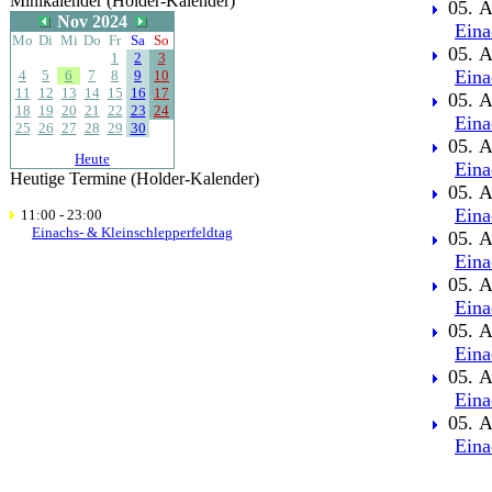
Minikalender (Holder-Kalender)
05. A
Nov 2024
Eina
Mo
Di
Mi
Do
Fr
Sa
So
05. A
1
2
3
Eina
4
5
6
7
8
9
10
11
12
13
14
15
16
17
05. A
18
19
20
21
22
23
24
Eina
25
26
27
28
29
30
05. A
Heute
Eina
Heutige Termine (Holder-Kalender)
05. A
Eina
11:00 - 23:00
Einachs- & Kleinschlepperfeldtag
05. A
Eina
05. A
Eina
05. A
Eina
05. A
Eina
05. A
Eina