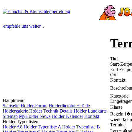
empfehle uns weiter...
Ter
Titel
Start-Zeitp
End-Zeitpu
Ort
Kontakt
Beschreibu
Kategorie
Hauptmenü
Eingetrage
Startseite
Holder-Forum
Holderliteratur + Teile
Klasse
Holdergalerie
Holder Technik Details
Holder Landkarte
Regeln f�
Sitemap
MyHolder News
Holder-Kalender
Kontakt
wiederkehr
Holder Typenlisten
Termine
Holder A8
Holder Typenliste A
Holder Typenliste B
Letzte �nd