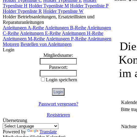
Holder Typenliste C
Holder Typenliste E
Holder
Typenliste H
Holder Typenliste M
Holder Typenliste P
Holder Typenliste R
Holder Typenliste W
Holder Betriebsanleitungen, Ersatzteillisten und
Reparaturanleitungen
Anleitungen A-Reihe
Anleitungen B-Reihe
Anleitungen
C-Reihe
Anleitungen E-Reihe
Anleitungen H-Reihe
Anleitungen M-Reihe
Anleitungen P-Reihe
Anleitungen
Die
Motoren
Bestellen von Anleitungen
Login
Mitgliedsname:
Kom
Passwort:
im 
Login speichern
Kalende
Passwort vergessen?
Bitte tr
Registrieren
Übersetzung
Nächste
Powered by
Translate