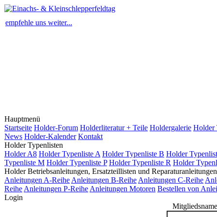
empfehle uns weiter...
Hauptmenü
Startseite
Holder-Forum
Holderliteratur + Teile
Holdergalerie
Holder 
News
Holder-Kalender
Kontakt
Holder Typenlisten
Holder A8
Holder Typenliste A
Holder Typenliste B
Holder Typenlis
Typenliste M
Holder Typenliste P
Holder Typenliste R
Holder Typenl
Holder Betriebsanleitungen, Ersatzteillisten und Reparaturanleitungen
Anleitungen A-Reihe
Anleitungen B-Reihe
Anleitungen C-Reihe
Anl
Reihe
Anleitungen P-Reihe
Anleitungen Motoren
Bestellen von Anle
Login
Mitgliedsname