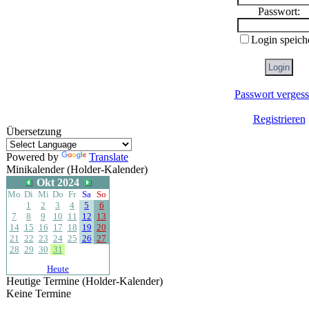
Passwort:
Login speich
Passwort verges
Registrieren
Übersetzung
Powered by
Translate
Minikalender (Holder-Kalender)
Okt 2024
Mo
Di
Mi
Do
Fr
Sa
So
1
2
3
4
5
6
7
8
9
10
11
12
13
14
15
16
17
18
19
20
21
22
23
24
25
26
27
28
29
30
31
Heute
Heutige Termine (Holder-Kalender)
Keine Termine