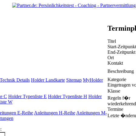
Terminp
Titel
Start-Zeitpunk
End-Zeitpunkt
Ort
Kontakt
Beschreibung
Kategorie
Technik Details
Holder Landkarte
Sitemap
MyHolder
Eingetragen v
Klasse
te C
Holder Typenliste E
Holder Typenliste H
Holder
Regeln f�r
iste W
wiederkehrend
Termine
eitungen E-Reihe
Anleitungen H-Reihe
Anleitungen M-
Letzte �nder
itungen
: