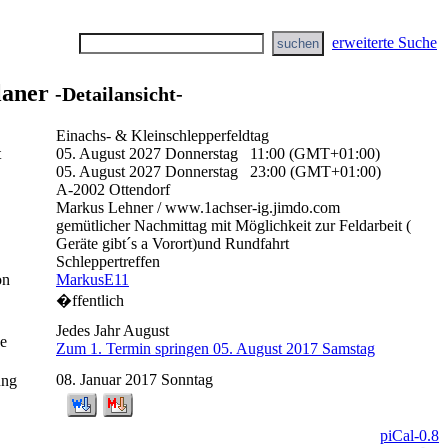
erweiterte Suche
laner
-Detailansicht-
Einachs- & Kleinschlepperfeldtag
t
05. August 2027 Donnerstag 11:00 (GMT+01:00)
05. August 2027 Donnerstag 23:00 (GMT+01:00)
A-2002 Ottendorf
Markus Lehner / www.1achser-ig.jimdo.com
gemütlicher Nachmittag mit Möglichkeit zur Feldarbeit (
Geräte gibt´s a Vorort)und Rundfahrt
Schleppertreffen
on
MarkusE11
�ffentlich
Jedes Jahr August
e
Zum 1. Termin springen 05. August 2017 Samstag
08. Januar 2017 Sonntag
ung
piCal-0.8