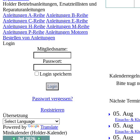
Holder Betriebsanleitungen, Ersatzteillisten und
Reparaturanleitungen
Anleitungen A-Reihe
Anleitungen B-Reihe
Anleitungen C-Reihe
Anleitungen E-Reihe
Anleitungen H-Reihe
Anleitungen M-Reihe
Anleitungen P-Reihe
Anleitungen Motoren
Bestellen von Anleitungen
Login
Mitgliedsname:
Passwort:
Login speichern
Kalenderregeln
Bitte tragt 
Passwort vergessen?
Nächste Termin
Registrieren
05. Aug
Übersetzung
Einachs- & Kl
05. Aug
Powered by
Translate
Einachs- & Kl
Minikalender (Holder-Kalender)
05. Aug
Jul 2026