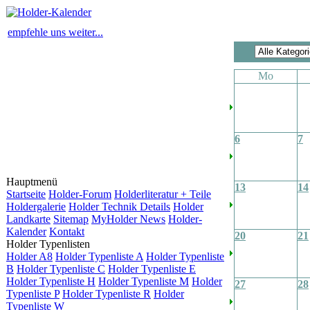
empfehle uns weiter...
Mo
6
7
Hauptmenü
13
14
Startseite
Holder-Forum
Holderliteratur + Teile
Holdergalerie
Holder Technik Details
Holder
Landkarte
Sitemap
MyHolder News
Holder-
Kalender
Kontakt
20
21
Holder Typenlisten
Holder A8
Holder Typenliste A
Holder Typenliste
B
Holder Typenliste C
Holder Typenliste E
Holder Typenliste H
Holder Typenliste M
Holder
27
28
Typenliste P
Holder Typenliste R
Holder
Typenliste W