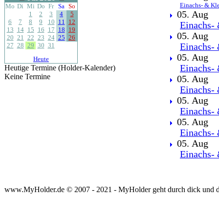
Einachs- & Kl
Mo
Di
Mi
Do
Fr
Sa
So
05. Aug
1
2
3
4
5
6
7
8
9
10
11
12
Einachs- 
13
14
15
16
17
18
19
05. Aug
20
21
22
23
24
25
26
27
28
29
30
31
Einachs- 
05. Aug
Heute
Einachs- 
Heutige Termine (Holder-Kalender)
Keine Termine
05. Aug
Einachs- 
05. Aug
Einachs- 
05. Aug
Einachs- 
05. Aug
Einachs- 
www.MyHolder.de © 2007 - 2021 - MyHolder geht durch dick und 