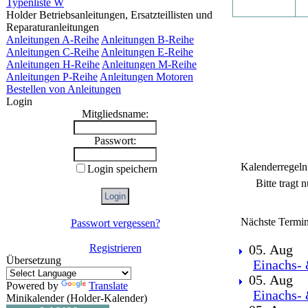
Typenliste W
Holder Betriebsanleitungen, Ersatzteillisten und
Reparaturanleitungen
Anleitungen A-Reihe
Anleitungen B-Reihe
Anleitungen C-Reihe
Anleitungen E-Reihe
Anleitungen H-Reihe
Anleitungen M-Reihe
Anleitungen P-Reihe
Anleitungen Motoren
Bestellen von Anleitungen
Login
Mitgliedsname:
Passwort:
Kalenderregeln
Login speichern
Bitte tragt 
Nächste Termin
Passwort vergessen?
Registrieren
05. Aug
Übersetzung
Einachs- 
05. Aug
Powered by
Translate
Einachs- 
Minikalender (Holder-Kalender)