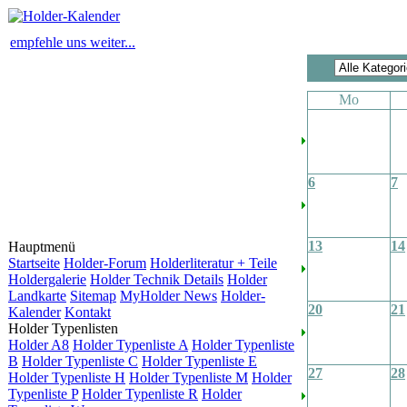
empfehle uns weiter...
Mo
6
7
13
14
Hauptmenü
Startseite
Holder-Forum
Holderliteratur + Teile
Holdergalerie
Holder Technik Details
Holder
Landkarte
Sitemap
MyHolder News
Holder-
20
21
Kalender
Kontakt
Holder Typenlisten
Holder A8
Holder Typenliste A
Holder Typenliste
B
Holder Typenliste C
Holder Typenliste E
27
28
Holder Typenliste H
Holder Typenliste M
Holder
Typenliste P
Holder Typenliste R
Holder