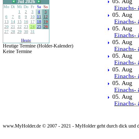
05. Aug
Jul 2026
Mo
Di
Mi
Do
Fr
Sa
So
Einachs- 
1
2
3
4
5
05. Aug
6
7
8
9
10
11
12
Einachs- 
13
14
15
16
17
18
19
20
21
22
23
24
25
26
05. Aug
27
28
29
30
31
Einachs- 
Heute
05. Aug
Heutige Termine (Holder-Kalender)
Einachs- 
Keine Termine
05. Aug
Einachs- 
05. Aug
Einachs- 
05. Aug
Einachs- 
05. Aug
Einachs- 
www.MyHolder.de © 2007 - 2021 - MyHolder geht durch dick und 