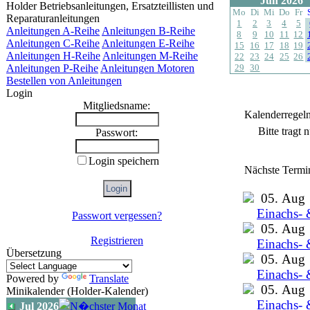
Jun 2026
Holder Betriebsanleitungen, Ersatzteillisten und
Mo
Di
Mi
Do
Fr
Reparaturanleitungen
1
2
3
4
5
Anleitungen A-Reihe
Anleitungen B-Reihe
8
9
10
11
12
Anleitungen C-Reihe
Anleitungen E-Reihe
15
16
17
18
19
Anleitungen H-Reihe
Anleitungen M-Reihe
22
23
24
25
26
Anleitungen P-Reihe
Anleitungen Motoren
29
30
Bestellen von Anleitungen
Login
Mitgliedsname:
Kalenderregel
Bitte tragt
Passwort:
Login speichern
Nächste Termi
05. Aug
Einachs- 
Passwort vergessen?
05. Aug
Registrieren
Einachs- 
Übersetzung
05. Aug
Einachs- 
Powered by
Translate
05. Aug
Minikalender (Holder-Kalender)
Einachs- 
Jul 2026