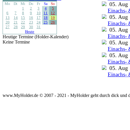
05. Aug
Mo
Di
Mi
Do
Fr
Sa
So
1
2
3
4
5
Einachs- 
6
7
8
9
10
11
12
05. Aug
13
14
15
16
17
18
19
20
21
22
23
24
25
26
Einachs- 
27
28
29
30
31
05. Aug
Heute
Einachs- 
Heutige Termine (Holder-Kalender)
Keine Termine
05. Aug
Einachs- 
05. Aug
Einachs- 
05. Aug
Einachs- 
www.MyHolder.de © 2007 - 2021 - MyHolder geht durch dick und 