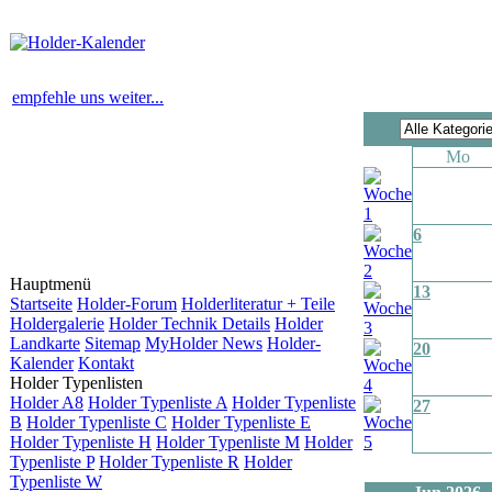
empfehle uns weiter...
Mo
6
Hauptmenü
13
Startseite
Holder-Forum
Holderliteratur + Teile
Holdergalerie
Holder Technik Details
Holder
Landkarte
Sitemap
MyHolder News
Holder-
20
Kalender
Kontakt
Holder Typenlisten
Holder A8
Holder Typenliste A
Holder Typenliste
27
B
Holder Typenliste C
Holder Typenliste E
Holder Typenliste H
Holder Typenliste M
Holder
Typenliste P
Holder Typenliste R
Holder
Typenliste W