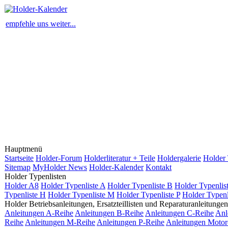
empfehle uns weiter...
Hauptmenü
Startseite
Holder-Forum
Holderliteratur + Teile
Holdergalerie
Holder 
Sitemap
MyHolder News
Holder-Kalender
Kontakt
Holder Typenlisten
Holder A8
Holder Typenliste A
Holder Typenliste B
Holder Typenlis
Typenliste H
Holder Typenliste M
Holder Typenliste P
Holder Typenl
Holder Betriebsanleitungen, Ersatzteillisten und Reparaturanleitungen
Anleitungen A-Reihe
Anleitungen B-Reihe
Anleitungen C-Reihe
Anl
Reihe
Anleitungen M-Reihe
Anleitungen P-Reihe
Anleitungen Motor