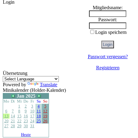
Login
Mitgliedsname:
Passwort:
Login speichern
Passwort vergessen?
Registrieren
Übersetzung
Powered by
Translate
Minikalender (Holder-Kalender)
Jan 2025
Mo
Di
Mi
Do
Fr
Sa
So
1
2
3
4
5
6
7
8
9
10
11
12
13
14
15
16
17
18
19
20
21
22
23
24
25
26
27
28
29
30
31
Heute