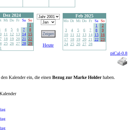
Dez 2024
Feb 2025
i
Mi
Do
Fr
Sa
So
Mo
Di
Mi
Do
Fr
Sa
So
1
1
2
3
4
5
6
7
8
3
4
5
6
7
8
9
0
11
12
13
14
15
10
11
12
13
14
15
16
7
18
19
20
21
22
17
18
19
20
21
22
23
4
25
26
27
28
29
24
25
26
27
28
Heute
1
piCal-0.8
n den Kalender ein, die einen
Bezug zur Marke Holder
haben.
Kalender
dtag
dtag
dtag