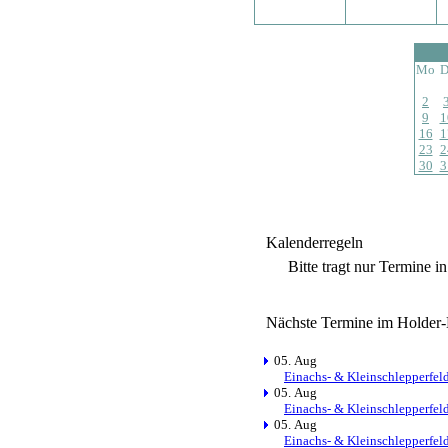
Mo
D
2
9
1
16
1
23
2
30
3
Kalenderregeln
Bitte tragt nur Termine i
Nächste Termine im Holder-
05. Aug
Einachs- & Kleinschlepperfel
05. Aug
Einachs- & Kleinschlepperfel
05. Aug
Einachs- & Kleinschlepperfel