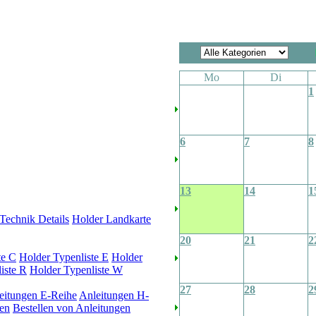
Mo
Di
1
6
7
8
13
14
1
Technik Details
Holder Landkarte
20
21
2
te C
Holder Typenliste E
Holder
iste R
Holder Typenliste W
27
28
2
eitungen E-Reihe
Anleitungen H-
en
Bestellen von Anleitungen