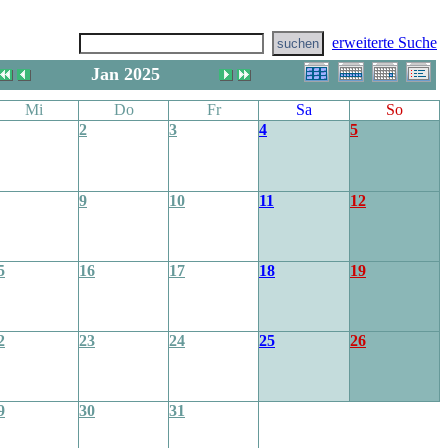
erweiterte Suche
Jan 2025
Mi
Do
Fr
Sa
So
2
3
4
5
9
10
11
12
5
16
17
18
19
2
23
24
25
26
9
30
31