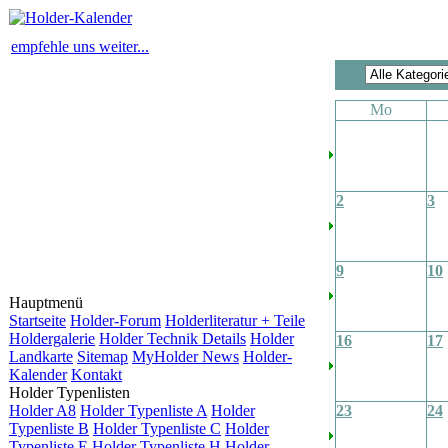
empfehle uns weiter...
Mo
2
3
9
10
Hauptmenü
Startseite
Holder-Forum
Holderliteratur + Teile
Holdergalerie
Holder Technik Details
Holder
16
17
Landkarte
Sitemap
MyHolder News
Holder-
Kalender
Kontakt
Holder Typenlisten
Holder A8
Holder Typenliste A
Holder
23
24
Typenliste B
Holder Typenliste C
Holder
Typenliste E
Holder Typenliste H
Holder