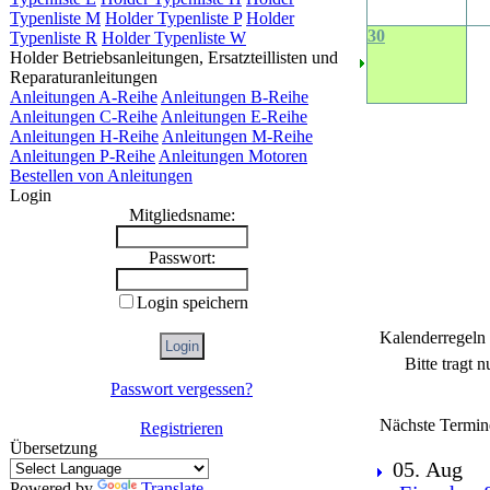
Typenliste M
Holder Typenliste P
Holder
30
Typenliste R
Holder Typenliste W
Holder Betriebsanleitungen, Ersatzteillisten und
Reparaturanleitungen
Anleitungen A-Reihe
Anleitungen B-Reihe
Anleitungen C-Reihe
Anleitungen E-Reihe
Anleitungen H-Reihe
Anleitungen M-Reihe
Anleitungen P-Reihe
Anleitungen Motoren
Bestellen von Anleitungen
Login
Mitgliedsname:
Passwort:
Login speichern
Kalenderregeln
Bitte tragt 
Passwort vergessen?
Nächste Termin
Registrieren
Übersetzung
05. Aug
Powered by
Translate