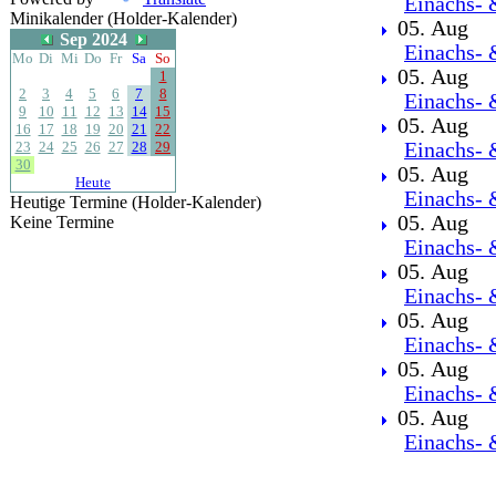
Einachs- 
Minikalender (Holder-Kalender)
05. Aug
Sep 2024
Einachs- 
Mo
Di
Mi
Do
Fr
Sa
So
05. Aug
1
2
3
4
5
6
7
8
Einachs- 
9
10
11
12
13
14
15
05. Aug
16
17
18
19
20
21
22
23
24
25
26
27
28
29
Einachs- 
30
05. Aug
Heute
Einachs- 
Heutige Termine (Holder-Kalender)
05. Aug
Keine Termine
Einachs- 
05. Aug
Einachs- 
05. Aug
Einachs- 
05. Aug
Einachs- 
05. Aug
Einachs- 