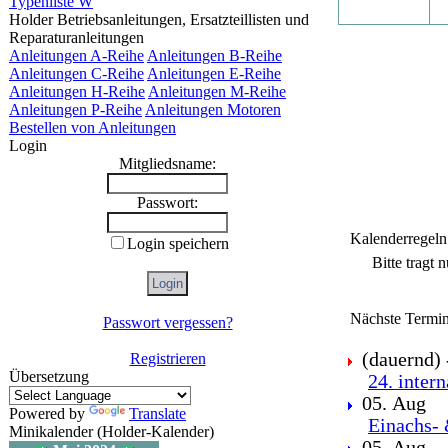
Typenliste W
Holder Betriebsanleitungen, Ersatzteillisten und
Reparaturanleitungen
Anleitungen A-Reihe
Anleitungen B-Reihe
Anleitungen C-Reihe
Anleitungen E-Reihe
Anleitungen H-Reihe
Anleitungen M-Reihe
Anleitungen P-Reihe
Anleitungen Motoren
Bestellen von Anleitungen
Login
Mitgliedsname:
Passwort:
Kalenderregeln
Login speichern
Bitte tragt 
Nächste Termin
Passwort vergessen?
(dauernd) -
Registrieren
Übersetzung
24. inter
05. Aug
Powered by
Translate
Einachs- 
Minikalender (Holder-Kalender)
05. Aug