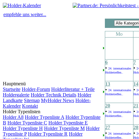
empfehle uns weiter...
Mo
6
7
•
•
24. internationales
24
Holdertreffen..
Hold
Hauptmenü
13
14
Startseite
Holder-Forum
Holderliteratur + Teile
•
•
24. internationales
24
Holdergalerie
Holder Technik Details
Holder
Holdertreffen..
Hold
Landkarte
Sitemap
MyHolder News
Holder-
20
21
Kalender
Kontakt
•
•
Holder Typenlisten
24. internationales
24
Holdertreffen..
Hold
Holder A8
Holder Typenliste A
Holder Typenliste
B
Holder Typenliste C
Holder Typenliste E
27
28
Holder Typenliste H
Holder Typenliste M
Holder
•
•
Typenliste P
Holder Typenliste R
Holder
24. internationales
24
Holdertreffen..
Hold