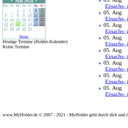
Mai 2024
Einachs- 
Mo
Di
Mi
Do
Fr
Sa
So
1
2
3
4
5
05. Aug
6
7
8
9
10
11
12
Einachs- 
13
14
15
16
17
18
19
20
21
22
23
24
25
26
05. Aug
27
28
29
30
31
Einachs- 
Heute
05. Aug
Heutige Termine (Holder-Kalender)
Einachs- 
Keine Termine
05. Aug
Einachs- 
05. Aug
Einachs- 
05. Aug
Einachs- 
05. Aug
Einachs- 
www.MyHolder.de © 2007 - 2021 - MyHolder geht durch dick und 