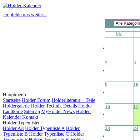
empfehle uns weiter...
Mo
2
3
9
10
Hauptmenü
Startseite
Holder-Forum
Holderliteratur + Teile
Holdergalerie
Holder Technik Details
Holder
16
17
Landkarte
Sitemap
MyHolder News
Holder-
Kalender
Kontakt
Holder Typenlisten
Holder A8
Holder Typenliste A
Holder
23
24
Typenliste B
Holder Typenliste C
Holder
Typenliste E
Holder Typenliste H
Holder