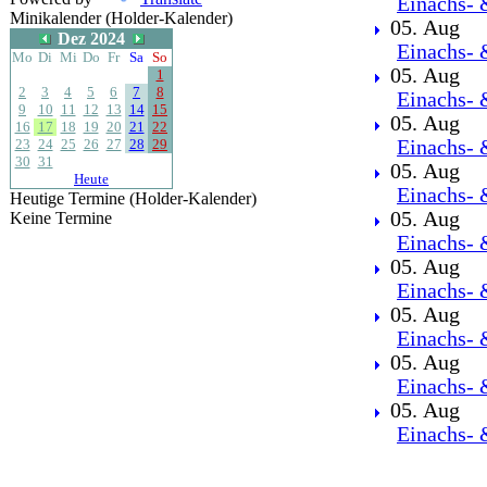
Einachs- 
Minikalender (Holder-Kalender)
05. Aug
Dez 2024
Einachs- 
Mo
Di
Mi
Do
Fr
Sa
So
05. Aug
1
2
3
4
5
6
7
8
Einachs- 
9
10
11
12
13
14
15
05. Aug
16
17
18
19
20
21
22
23
24
25
26
27
28
29
Einachs- 
30
31
05. Aug
Heute
Einachs- 
Heutige Termine (Holder-Kalender)
05. Aug
Keine Termine
Einachs- 
05. Aug
Einachs- 
05. Aug
Einachs- 
05. Aug
Einachs- 
05. Aug
Einachs- 