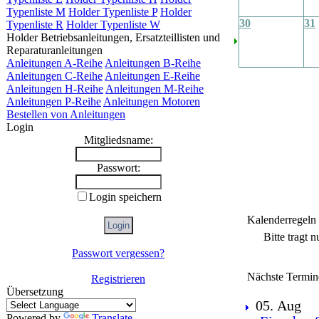
Typenliste M
Holder Typenliste P
Holder
30
31
Typenliste R
Holder Typenliste W
Holder Betriebsanleitungen, Ersatzteillisten und
Reparaturanleitungen
Anleitungen A-Reihe
Anleitungen B-Reihe
Anleitungen C-Reihe
Anleitungen E-Reihe
Anleitungen H-Reihe
Anleitungen M-Reihe
Anleitungen P-Reihe
Anleitungen Motoren
Bestellen von Anleitungen
Login
Mitgliedsname:
Passwort:
Login speichern
Kalenderregeln
Bitte tragt 
Passwort vergessen?
Nächste Termin
Registrieren
Übersetzung
05. Aug
Powered by
Translate