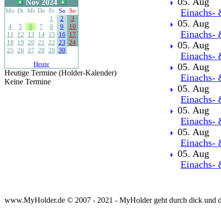
05. Aug
Nov 2024
Mo
Di
Mi
Do
Fr
Sa
So
Einachs- 
1
2
3
05. Aug
4
5
6
7
8
9
10
Einachs- 
11
12
13
14
15
16
17
18
19
20
21
22
23
24
05. Aug
25
26
27
28
29
30
Einachs- 
Heute
05. Aug
Heutige Termine (Holder-Kalender)
Einachs- 
Keine Termine
05. Aug
Einachs- 
05. Aug
Einachs- 
05. Aug
Einachs- 
05. Aug
Einachs- 
www.MyHolder.de © 2007 - 2021 - MyHolder geht durch dick und 