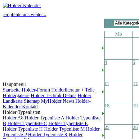
empfehle uns weiter...
Mo
4
5
11
12
Hauptmenü
Startseite
Holder-Forum
Holderliteratur + Teile
Holdergalerie
Holder Technik Details
Holder
Landkarte
Sitemap
MyHolder News
Holder-
18
19
Kalender
Kontakt
Holder Typenlisten
Holder A8
Holder Typenliste A
Holder Typenliste
B
Holder Typenliste C
Holder Typenliste E
25
26
Holder Typenliste H
Holder Typenliste M
Holder
Typenliste P
Holder Typenliste R
Holder