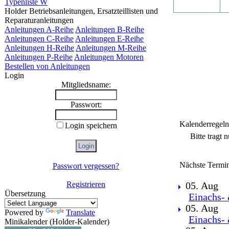
Typenliste W
Holder Betriebsanleitungen, Ersatzteillisten und
Reparaturanleitungen
Anleitungen A-Reihe
Anleitungen B-Reihe
Anleitungen C-Reihe
Anleitungen E-Reihe
Anleitungen H-Reihe
Anleitungen M-Reihe
Anleitungen P-Reihe
Anleitungen Motoren
Bestellen von Anleitungen
Login
Mitgliedsname:
Passwort:
Kalenderregeln
Login speichern
Bitte tragt 
Nächste Termi
Passwort vergessen?
Registrieren
05. Aug
Übersetzung
Einachs- 
05. Aug
Powered by
Translate
Einachs- 
Minikalender (Holder-Kalender)