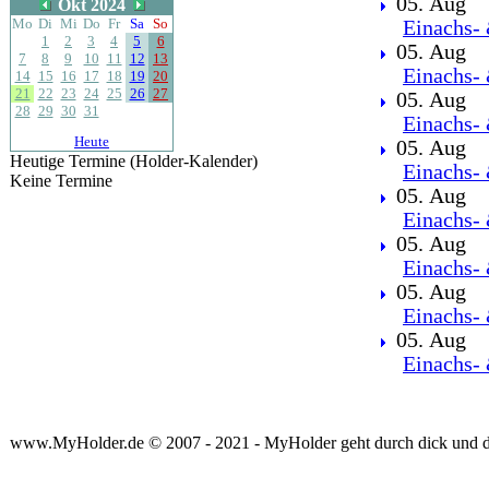
05. Aug
Okt 2024
Mo
Di
Mi
Do
Fr
Sa
So
Einachs- 
1
2
3
4
5
6
05. Aug
7
8
9
10
11
12
13
Einachs- 
14
15
16
17
18
19
20
21
22
23
24
25
26
27
05. Aug
28
29
30
31
Einachs- 
Heute
05. Aug
Heutige Termine (Holder-Kalender)
Einachs- 
Keine Termine
05. Aug
Einachs- 
05. Aug
Einachs- 
05. Aug
Einachs- 
05. Aug
Einachs- 
www.MyHolder.de © 2007 - 2021 - MyHolder geht durch dick und 