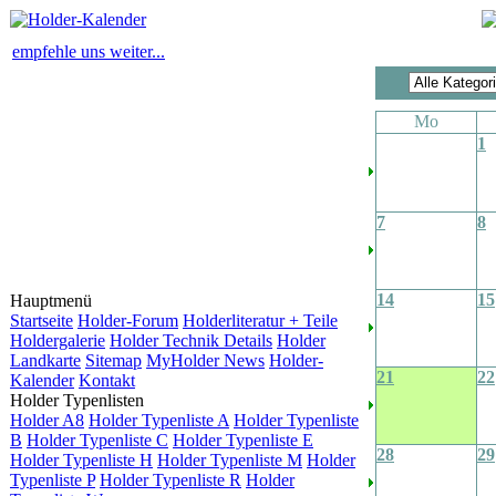
empfehle uns weiter...
Mo
1
7
8
14
15
Hauptmenü
Startseite
Holder-Forum
Holderliteratur + Teile
Holdergalerie
Holder Technik Details
Holder
Landkarte
Sitemap
MyHolder News
Holder-
21
22
Kalender
Kontakt
Holder Typenlisten
Holder A8
Holder Typenliste A
Holder Typenliste
B
Holder Typenliste C
Holder Typenliste E
28
29
Holder Typenliste H
Holder Typenliste M
Holder
Typenliste P
Holder Typenliste R
Holder