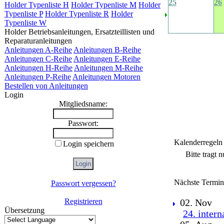
25
26
Holder Typenliste H
Holder Typenliste M
Holder
Typenliste P
Holder Typenliste R
Holder
Typenliste W
Holder Betriebsanleitungen, Ersatzteillisten und
Reparaturanleitungen
Anleitungen A-Reihe
Anleitungen B-Reihe
Anleitungen C-Reihe
Anleitungen E-Reihe
Anleitungen H-Reihe
Anleitungen M-Reihe
Anleitungen P-Reihe
Anleitungen Motoren
Bestellen von Anleitungen
Login
Mitgliedsname:
Passwort:
Kalenderregeln
Login speichern
Bitte tragt 
Nächste Termin
Passwort vergessen?
Registrieren
02. Nov
Übersetzung
24. inter