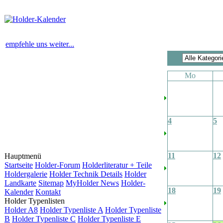
empfehle uns weiter...
Mo
4
5
11
12
Hauptmenü
Startseite
Holder-Forum
Holderliteratur + Teile
Holdergalerie
Holder Technik Details
Holder
Landkarte
Sitemap
MyHolder News
Holder-
18
19
Kalender
Kontakt
Holder Typenlisten
Holder A8
Holder Typenliste A
Holder Typenliste
B
Holder Typenliste C
Holder Typenliste E