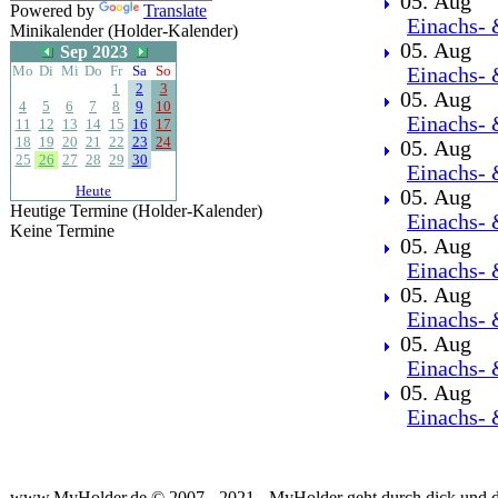
05. Aug
Powered by
Translate
Einachs- 
Minikalender (Holder-Kalender)
05. Aug
Sep 2023
Mo
Di
Mi
Do
Fr
Sa
So
Einachs- 
1
2
3
05. Aug
4
5
6
7
8
9
10
Einachs- 
11
12
13
14
15
16
17
18
19
20
21
22
23
24
05. Aug
25
26
27
28
29
30
Einachs- 
Heute
05. Aug
Heutige Termine (Holder-Kalender)
Einachs- 
Keine Termine
05. Aug
Einachs- 
05. Aug
Einachs- 
05. Aug
Einachs- 
05. Aug
Einachs- 
www.MyHolder.de © 2007 - 2021 - MyHolder geht durch dick und 